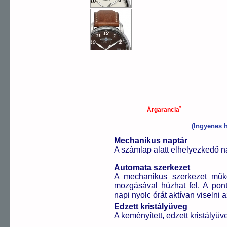
*
Árgarancia
(Ingyenes h
Mechanikus naptár
A számlap alatt elhelyezkedő n
Automata szerkezet
A mechanikus szerkezet műkö
mozgásával húzhat fel. A pon
napi nyolc órát aktívan viselni a
Edzett kristályüveg
A keményített, edzett kristályü