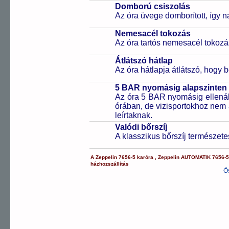
Domború csiszolás
Az óra üvege domborított, így 
Nemesacél tokozás
Az óra tartós nemesacél tokozá
Átlátszó hátlap
Az óra hátlapja átlátszó, hogy 
5 BAR nyomásig alapszinten 
Az óra 5 BAR nyomásig ellenáll
órában, de vizisportokhoz nem
leírtaknak.
Valódi bőrszíj
A klasszikus bőrszíj természet
A
Zeppelin
7656-5
karóra
,
Zeppelin
AUTOMATIK
7656-
házhozszállítás
Ö