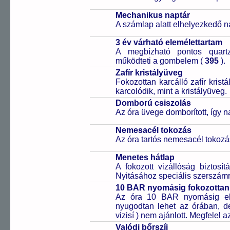
Mechanikus naptár
A számlap alatt elhelyezkedő n
3 év várható elemélettartam
A megbízható pontos quartz
működteti a gombelem (
395
).
Zafír kristályüveg
Fokozottan karcálló zafír kris
karcolódik, mint a kristályüveg.
Domború csiszolás
Az óra üvege domborított, így 
Nemesacél tokozás
Az óra tartós nemesacél tokozá
Menetes hátlap
A fokozott vizállóság biztosí
Nyitásához speciális szerszám
10 BAR nyomásig fokozottan 
Az óra 10 BAR nyomásig ell
nyugodtan lehet az órában, de 
vizisí ) nem ajánlott. Megfelel
Valódi bőrszíj