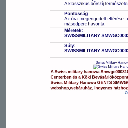
A klasszikus bőrszíj természet
Pontosság
Az óra megengedett eltérése n
másodperc havonta.
Méretek:
SWISSMILITARY SMWGC000
Súly:
SWISSMILITARY SMWGC000
Swiss Military Han
A
Swiss military hanowa
Smwgc00031
Centerben
és a
Köki Bevásárlóközpon
Swiss Military Hanowa
GENTS
SMWGC
webshop
,
webáruház
,
ingyenes házhozs
Ö