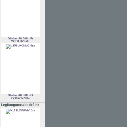
Obaku
40.000,- Ft
V201LDVLML
Obaku
46.500,- Ft
V256LHCNMC
Leglátogatottabb óráink