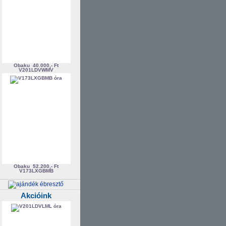
Obaku
40.000,- Ft
V201LDVWMV
Obaku
52.200,- Ft
V173LXGBMB
Akcióink