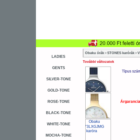
Obaku órák
>
STONES karórák
>
V
LADIES
További változatok
GENTS
Típus szá
SILVER-TONE
GOLD-TONE
ROSE-TONE
Árgaranci
BLACK-TONE
WHITE-TONE
MOCHA-TONE