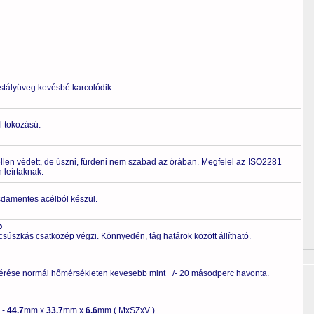
ristályüveg kevésbé karcolódik.
l tokozású.
ellen védett, de úszni, fürdeni nem szabad az órában. Megfelel az ISO2281
leírtaknak.
zsdamentes acélból készül.
p
 csúszkás csatközép végzi. Könnyedén, tág határok között állítható.
érése normál hőmérsékleten kevesebb mint +/- 20 másodperc havonta.
-
44.7
mm x
33.7
mm x
6.6
mm ( MxSZxV )