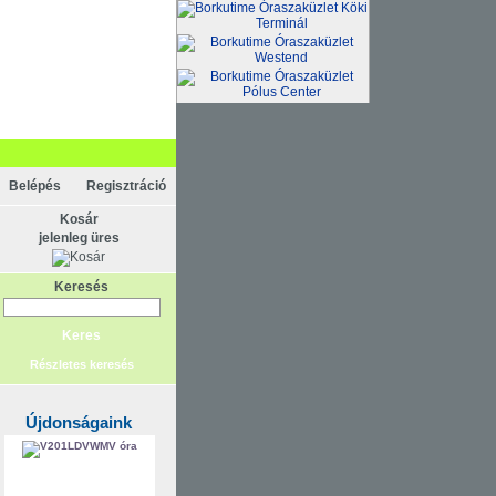
Belépés
Regisztráció
Kosár
jelenleg üres
Keresés
Részletes keresés
Újdonságaink