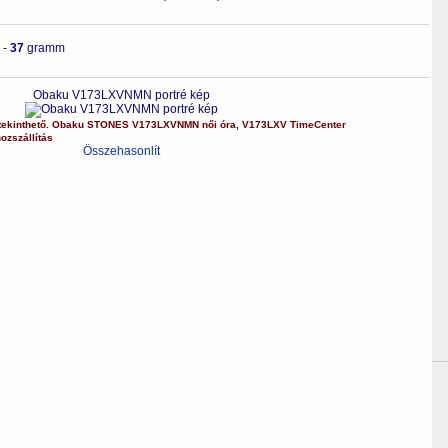
-
37
gramm
Obaku V173LXVNMN portré kép
ekinthető.
Obaku
STONES
V173LXVNMN
női óra
,
V173LXV
TimeCenter
ozszállítás
Összehasonlít