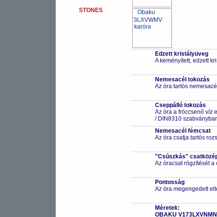
STONES
Edzett kristályüveg
A keményített, edzett k
Nemesacél tokozás
Az óra tartós nemesacé
Cseppálló tokozás
Az óra a fröccsenő víz 
/ DIN8310 szabványban 
Nemesacél fémcsat
Az óra csatja tartós ro
"Csúszkás" csatközé
Az óracsat rögzítését a
Pontosság
Az óra megengedett elt
Méretek:
OBAKU V173LXVNMN