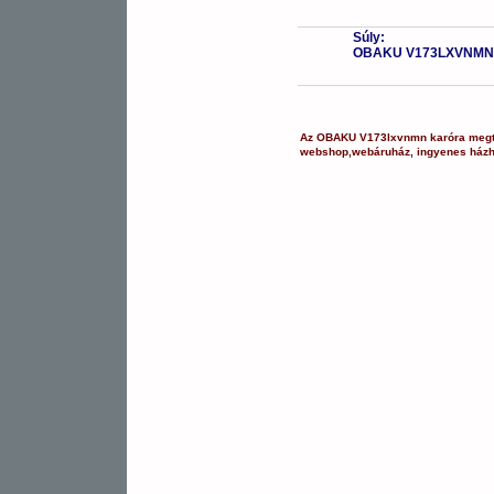
Súly:
OBAKU V173LXVNMN
Az
OBAKU
V173lxvnmn
karóra
megt
webshop
,
webáruház
,
ingyenes házh