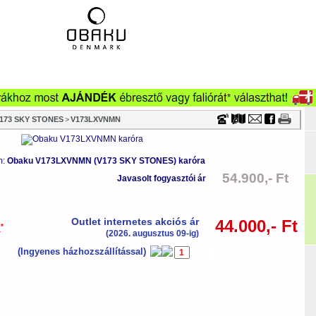
Timecenter
173 SKY STONES
>
V173LXVNMN
m:
Obaku V173LXVNMN (V173 SKY STONES) karóra
54.900,- Ft
Javasolt fogyasztói ár
-20%
Outlet internetes akciós ár
44.000,- Ft
*
a
(2026. augusztus 09-ig)
(Ingyenes házhozszállítással)
db
Kosárba tesz