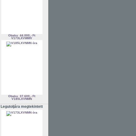
Obaku
44.000,- Ft
V173LXVWMV
Obaku
37.600,- Ft
V185LXVNMN
Legutoljára megtekintett