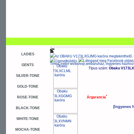
Obaku órák
>
STONES karórák
>
V173 SKY STONES
LADIES
További változatok
GENTS
Típus szám:
Obaku V173LX
SILVER-TONE
GOLD-TONE
*
ROSE-TONE
Árgarancia
(Ingyenes h
BLACK-TONE
WHITE-TONE
MOCHA-TONE