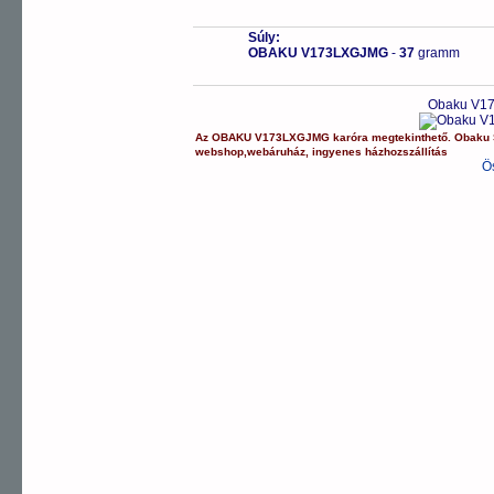
Súly:
OBAKU V173LXGJMG
-
37
gramm
Obaku V17
Az
OBAKU
V173LXGJMG
karóra
megtekinthető.
Obaku
webshop
,
webáruház
,
ingyenes házhozszállítás
Ö