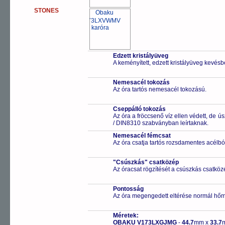
STONES
Edzett kristályüveg
A keményített, edzett kristályüveg kevésb
Nemesacél tokozás
Az óra tartós nemesacél tokozású.
Cseppálló tokozás
Az óra a fröccsenő víz ellen védett, de 
/ DIN8310 szabványban leírtaknak.
Nemesacél fémcsat
Az óra csatja tartós rozsdamentes acélbó
"Csúszkás" csatközép
Az óracsat rögzítését a csúszkás csatközé
Pontosság
Az óra megengedett eltérése normál hőm
Méretek:
OBAKU V173LXGJMG
-
44.7
mm x
33.7