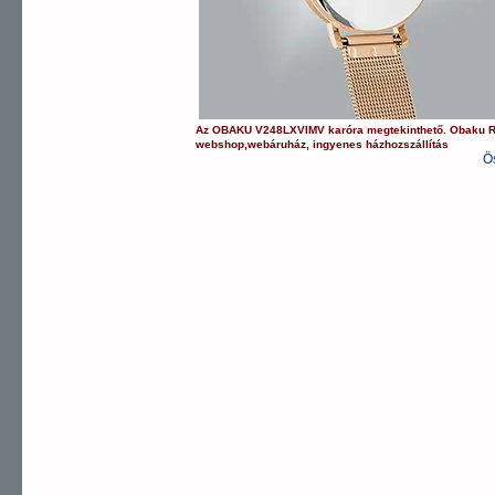
Az
OBAKU
V248LXVIMV
karóra
megtekinthető.
Obaku
webshop
,
webáruház
,
ingyenes házhozszállítás
Ö