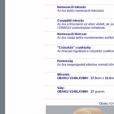
Nemesacél tokozás
Az óra tartós nemesacél tokozású.
Cseppálló tokozás
Az óra a fröccsenő víz ellen védett, de 
/ DIN8310 szabványban leírtaknak.
Nemesacél fémcsat
Az óra csatja tartós rozsdamentes acélbó
"Csúszkás" csatközép
Az óracsat rögzítését a csúszkás csatközé
Pontosság
Az óra megengedett eltérése normál hőm
Méretek:
OBAKU V248LXVIMV
-
37.5
mm x
32.0
m
Súly:
OBAKU V248LXVIMV
-
37
gramm
Obaku V24