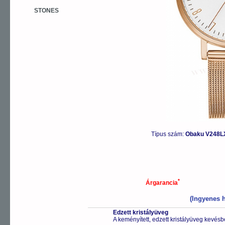
STONES
Típus szám:
Obaku V248LX
*
Árgarancia
(Ingyenes h
Edzett kristályüveg
A keményített, edzett kristályüveg kevésb