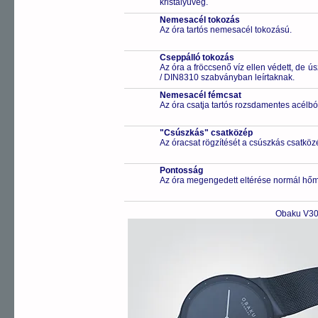
kristályüveg.
Nemesacél tokozás
Az óra tartós nemesacél tokozású.
Cseppálló tokozás
Az óra a fröccsenő víz ellen védett, de 
/ DIN8310 szabványban leírtaknak.
Nemesacél fémcsat
Az óra csatja tartós rozsdamentes acélbó
"Csúszkás" csatközép
Az óracsat rögzítését a csúszkás csatközé
Pontosság
Az óra megengedett eltérése normál hőm
Obaku V30