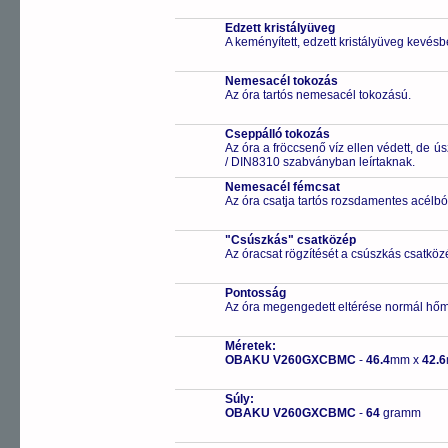
Edzett kristályüveg
A keményített, edzett kristályüveg kevésb
Nemesacél tokozás
Az óra tartós nemesacél tokozású.
Cseppálló tokozás
Az óra a fröccsenő víz ellen védett, de 
/ DIN8310 szabványban leírtaknak.
Nemesacél fémcsat
Az óra csatja tartós rozsdamentes acélbó
"Csúszkás" csatközép
Az óracsat rögzítését a csúszkás csatközé
Pontosság
Az óra megengedett eltérése normál hőm
Méretek:
OBAKU V260GXCBMC
-
46.4
mm x
42.6
Súly:
OBAKU V260GXCBMC
-
64
gramm