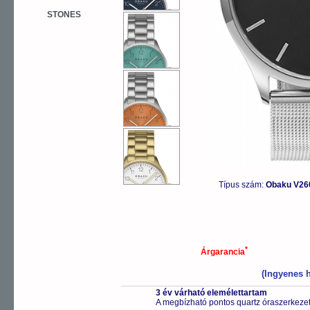
STONES
Típus szám:
Obaku V26
*
Árgarancia
(Ingyenes h
3 év várható elemélettartam
A megbízható pontos quartz óraszerkeze