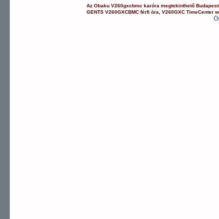
Az
Obaku
V260gxcbmc
karóra
megtekinthető Budapes
GENTS
V260GXCBMC
férfi óra
,
V260GXC
TimeCenter 
Ö