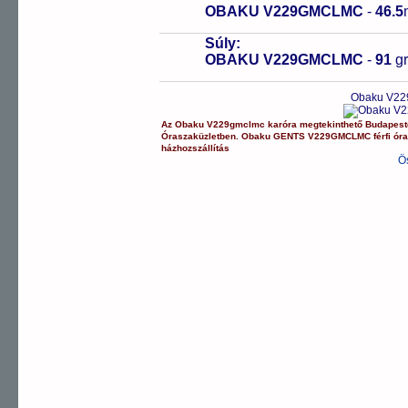
OBAKU V229GMCLMC
-
46.5
Súly:
OBAKU V229GMCLMC
-
91
g
Obaku V22
Az
Obaku
V229gmclmc
karóra
megtekinthető Budapes
Óraszaküzletben.
Obaku
GENTS
V229GMCLMC
férfi ór
házhozszállítás
Ö