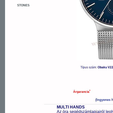
STONES
Típus szám:
Obaku V2
*
Árgarancia
(Ingyenes h
MULTI HANDS
Az óra segédszámlapjairól leol