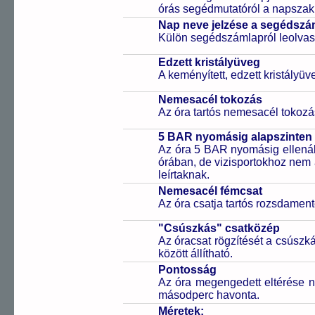
órás segédmutatóról a napszak 
Nap neve jelzése a segédsz
Külön segédszámlapról leolvas
Edzett kristályüveg
A keményített, edzett kristályü
Nemesacél tokozás
Az óra tartós nemesacél tokozá
5 BAR nyomásig alapszinten 
Az óra 5 BAR nyomásig ellenáll
órában, de vizisportokhoz nem
leírtaknak.
Nemesacél fémcsat
Az óra csatja tartós rozsdament
"Csúszkás" csatközép
Az óracsat rögzítését a csúszk
között állítható.
Pontosság
Az óra megengedett eltérése n
másodperc havonta.
Méretek: