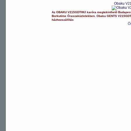
Obaku V21
Az
OBAKU
V215GDTIMJ
karóra
megtekinthető Budapes
Borkutime Óraszaküzletekben.
Obaku
GENTS
V215GDT
házhozszállítás
Ö