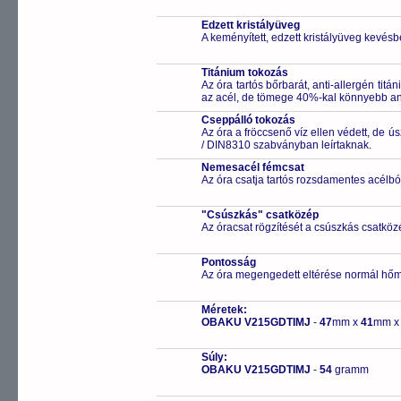
Edzett kristályüveg
A keményített, edzett kristályüveg kevésb
Titánium tokozás
Az óra tartós bőrbarát, anti-allergén ti
az acél, de tömege 40%-kal könnyebb an
Cseppálló tokozás
Az óra a fröccsenő víz ellen védett, de 
/ DIN8310 szabványban leírtaknak.
Nemesacél fémcsat
Az óra csatja tartós rozsdamentes acélbó
"Csúszkás" csatközép
Az óracsat rögzítését a csúszkás csatközé
Pontosság
Az óra megengedett eltérése normál hőm
Méretek:
OBAKU V215GDTIMJ
-
47
mm x
41
mm 
Súly:
OBAKU V215GDTIMJ
-
54
gramm