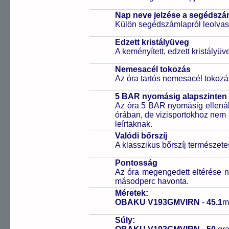
Nap neve jelzése a segédsz
Külön segédszámlapról leolvas
Edzett kristályüveg
A keményített, edzett kristályü
Nemesacél tokozás
Az óra tartós nemesacél tokozá
5 BAR nyomásig alapszinten 
Az óra 5 BAR nyomásig ellenáll
órában, de vizisportokhoz nem
leírtaknak.
Valódi bőrszíj
A klasszikus bőrszíj természet
Pontosság
Az óra megengedett eltérése n
másodperc havonta.
Méretek:
OBAKU V193GMVIRN
-
45.1
m
Súly: