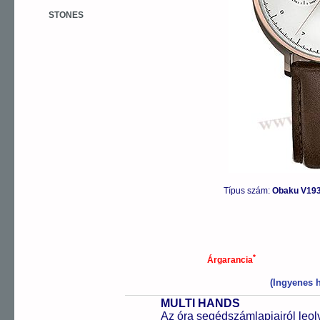
STONES
Típus szám:
Obaku V19
*
Árgarancia
(Ingyenes h
MULTI HANDS
Az óra segédszámlapjairól leol