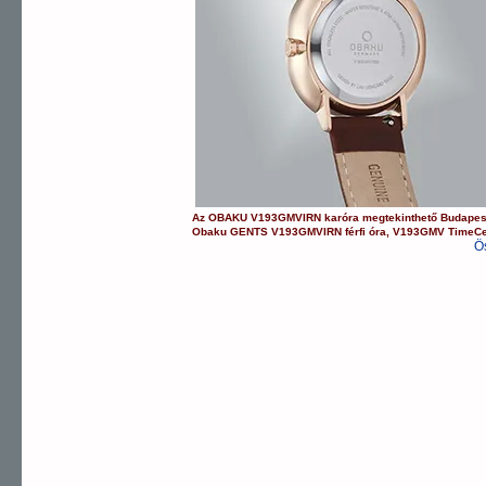
Az
OBAKU
V193GMVIRN
karóra
megtekinthető Budape
Obaku
GENTS
V193GMVIRN
férfi óra
,
V193GMV
TimeCe
Ö