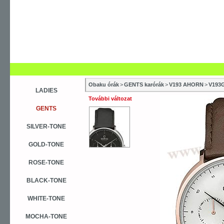
Obaku órák
>
GENTS karórák
>
V193 AHORN
>
V193
LADIES
További változat
GENTS
SILVER-TONE
GOLD-TONE
ROSE-TONE
BLACK-TONE
WHITE-TONE
MOCHA-TONE