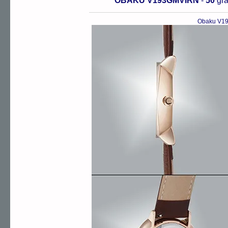
OBAKU V193GMVIRN
-
50
gr
Obaku V19