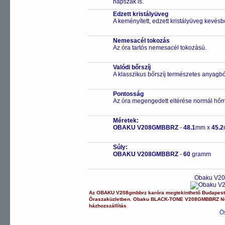
napszak is.
Edzett kristályüveg
A keményített, edzett kristályüveg kevésb
Nemesacél tokozás
Az óra tartós nemesacél tokozású.
Valódi bőrszíj
A klasszikus bőrszíj természetes anyagbó
Pontosság
Az óra megengedett eltérése normál hőm
Méretek:
OBAKU V208GMBBRZ
-
48.1
mm x
45.2
Súly:
OBAKU V208GMBBRZ
-
60
gramm
Obaku V20
Az
OBAKU
V208gmbbrz
karóra
megtekinthető Budapes
Óraszaküzletben.
Obaku
BLACK-TONE
V208GMBBRZ
fé
házhozszállítás
Ö