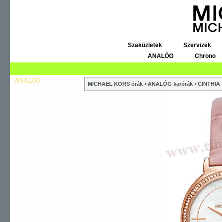
Szaküzletek
Szervizek
ANALÓG
Chrono
ANALÓG
MICHAEL KORS órák
>
ANALÓG karórák
>
CINTHIA
CHRONO
GOLD
ROSE GOLD
SILVER