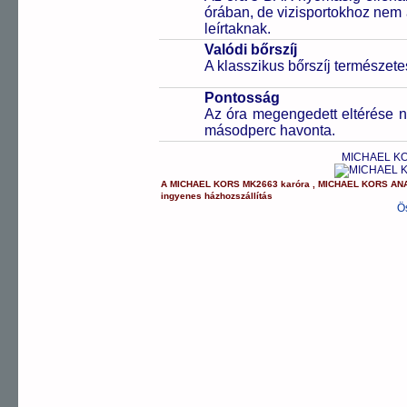
órában, de vizisportokhoz nem
leírtaknak.
Valódi bőrszíj
A klasszikus bőrszíj természet
Pontosság
Az óra megengedett eltérése n
másodperc havonta.
MICHAEL KO
A
MICHAEL KORS
MK2663
karóra
,
MICHAEL KORS
AN
ingyenes házhozszállítás
Ö