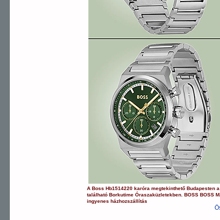
A
Boss
Hb1514220
karóra
megtekinthető Budapesten 
található Borkutime Óraszaküzletekben.
BOSS
BOSS M
ingyenes házhozszállítás
Ö