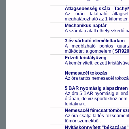
Átlagsebesség skála - Tachy
Az órán található átlagse
meghatározható az 1 kilométer 
Mechanikus naptár
A számlap alatt elhelyezkedő n
3 év várható elemélettartam
A megbízható pontos quartz
működteti a gombelem (
SR92
Edzett kristályüveg
A keményített, edzett kristályü
Nemesacél tokozás
Az óra tartós nemesacél tokozá
5 BAR nyomásig alapszinten 
Az óra 5 BAR nyomásig ellenáll
órában, de vizisportokhoz nem
leírtaknak.
Nemesacél fémcsat tömör sz
Az óra csatja tartós rozsdament
tömör szemekből.
Nyitáskönnyített "békazáras