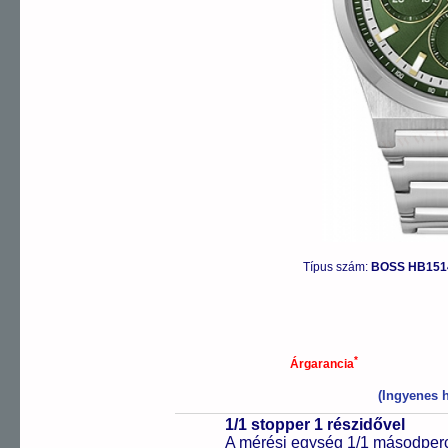
Típus szám:
BOSS HB151
*
Árgarancia
(Ingyenes h
1/1 stopper 1 részidővel
A mérési egység 1/1 másodperc