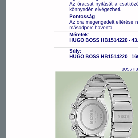
Az óracsat nyitását a csatköz
könnyedén elvégezheti.
Pontosság
Az óra megengedett eltérése n
másodperc havonta.
Méretek:
HUGO BOSS HB1514220
-
43
Súly:
HUGO BOSS HB1514220
-
16
BOSS HB1