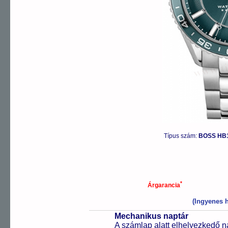
Típus szám:
BOSS HB1
*
Árgarancia
(Ingyenes h
Mechanikus naptár
A számlap alatt elhelyezkedő n