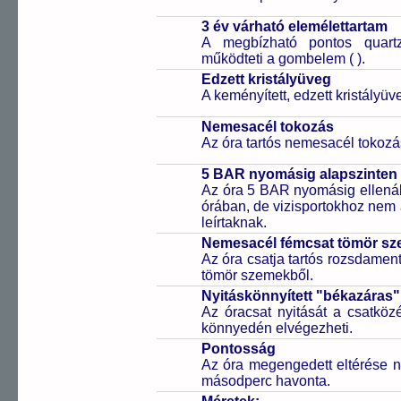
3 év várható elemélettartam
A megbízható pontos quartz
működteti a gombelem (
).
Edzett kristályüveg
A keményített, edzett kristályü
Nemesacél tokozás
Az óra tartós nemesacél tokozá
5 BAR nyomásig alapszinten 
Az óra 5 BAR nyomásig ellenáll
órában, de vizisportokhoz nem
leírtaknak.
Nemesacél fémcsat tömör sz
Az óra csatja tartós rozsdament
tömör szemekből.
Nyitáskönnyített "békazáras
Az óracsat nyitását a csatköz
könnyedén elvégezheti.
Pontosság
Az óra megengedett eltérése n
másodperc havonta.