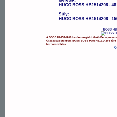
Méretek:
HUGO BOSS HB1514208
-
48
Súly:
HUGO BOSS HB1514208
-
15
BOSS HB1
A
BOSS
Hb1514208
karóra
megtekinthető Budapesten
Óraszaküzletekben.
BOSS
BOSS MAN
HB1514208
férfi
házhozszállítás
Ö