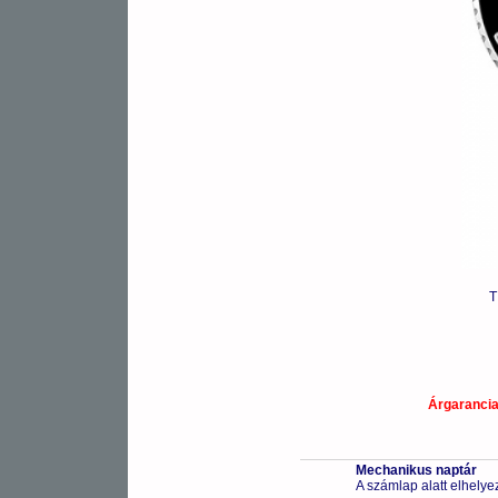
T
Árgaranci
Mechanikus naptár
A számlap alatt elhelye