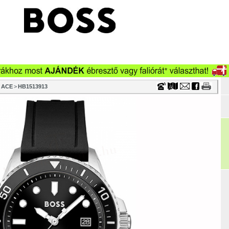
Timecenter
ACE
>
HB1513913