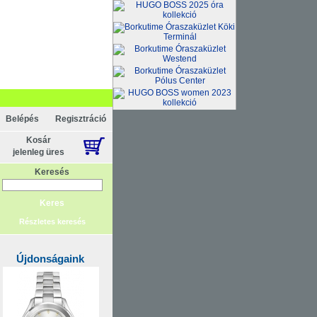
Belépés
Regisztráció
Kosár
jelenleg üres
Keresés
Részletes keresés
Újdonságaink