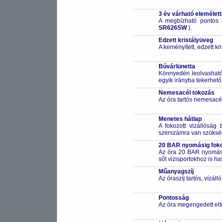
3 év várható elemélet
A megbízható pontos 
SR626SW
).
Edzett kristályüveg
A keményített, edzett k
Búvárlünetta
Könnyedén leolvasható 
egyik irányba tekerhető
Nemesacél tokozás
Az óra tartós nemesacé
Menetes hátlap
A fokozott vizállóság 
szerszámra van szüksé
20 BAR nyomásig fokoz
Az óra 20 BAR nyomásig
sőt vizisportokhoz is h
Műanyagszíj
Az óraszíj tartós, vízál
Pontosság
Az óra megengedett elt