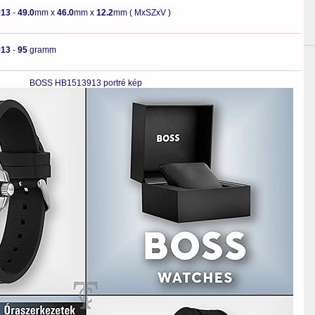
13
-
49.0
mm x
46.0
mm x
12.2
mm ( MxSZxV )
13
-
95
gramm
BOSS HB1513913 portré kép