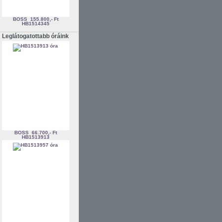
BOSS
155.800,- Ft
HB1514345
Leglátogatottabb óráink
BOSS
66.700,- Ft
HB1513913