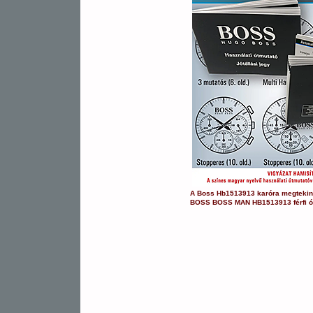
A
Boss
Hb1513913
karóra
megtekin
BOSS
BOSS MAN
HB1513913
férfi 