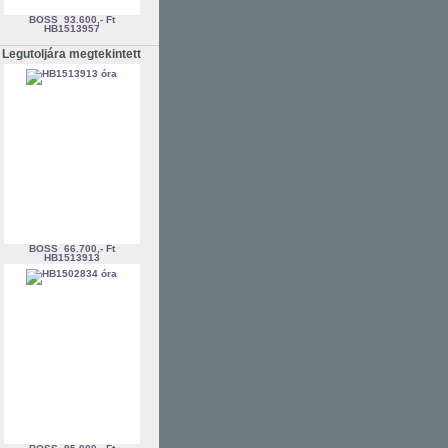
BOSS
93.600,- Ft
HB1513957
Legutoljára megtekintett
BOSS
66.700,- Ft
HB1513913