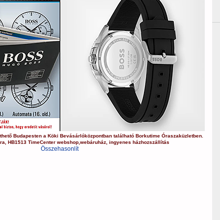
thető Budapesten a
Köki Bevásárlóközpontban
található Borkutime Óraszaküzletben.
óra
,
HB1513
TimeCenter webshop
,
webáruház
,
ingyenes házhozszállítás
Összehasonlít