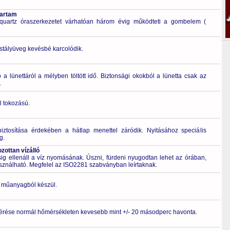
tartam
quartz óraszerkezetet várhatóan három évig működteti a gombelem (
ristályüveg kevésbé karcolódik.
a lünettáról a mélyben töltött idő. Biztonsági okokból a lünetta csak az
.
l tokozású.
biztosítása érdekében a hátlap menettel záródik. Nyitásához speciális
g.
ottan vízálló
 ellenáll a víz nyomásának. Úszni, fürdeni nyugodtan lehet az órában,
asználható. Megfelel az ISO2281 szabványban leírtaknak.
ló műanyagból készül.
érése normál hőmérsékleten kevesebb mint +/- 20 másodperc havonta.