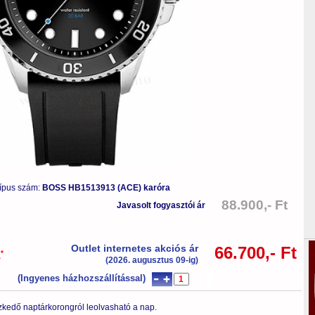
ípus szám:
BOSS HB1513913 (ACE) karóra
88.900,- Ft
Javasolt fogyasztói ár
-25%
Outlet internetes akciós ár
66.700,- Ft
*
a
(2026. augusztus 09-ig)
(Ingyenes házhozszállítással)
db
Kosárba tesz
zkedő naptárkorongról leolvasható a nap.