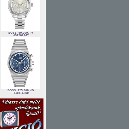
BOSS
90.200,- Ft
HB1502747
BOSS
125.400,- Ft
HB1514250