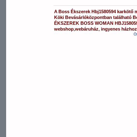
A
Boss Ékszerek
Hbj1580594
karkötő
m
Köki Bevásárlóközpontban
található 
ÉKSZEREK
BOSS WOMAN
HBJ15805
webshop
,
webáruház
,
ingyenes házhozs
Ö