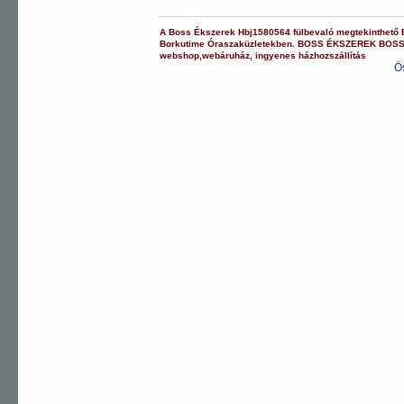
A
Boss Ékszerek
Hbj1580564
fülbevaló
megtekinthető
Borkutime Óraszaküzletekben.
BOSS ÉKSZEREK
BOS
webshop
,
webáruház
,
ingyenes házhozszállítás
Ö