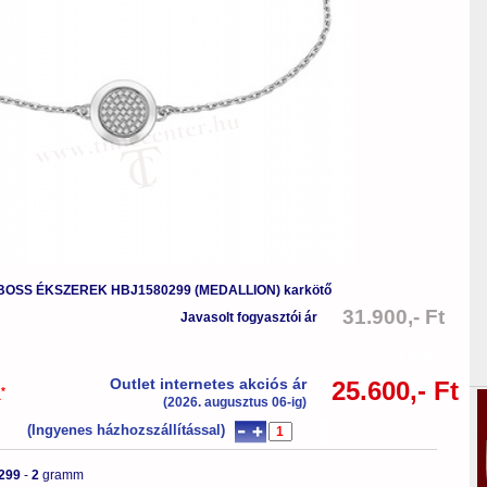
BOSS ÉKSZEREK HBJ1580299 (MEDALLION) karkötő
31.900,- Ft
Javasolt fogyasztói ár
-20%
Outlet internetes akciós ár
25.600,- Ft
*
a
(2026. augusztus 06-ig)
(Ingyenes házhozszállítással)
db
Kosárba tesz
299
-
2
gramm