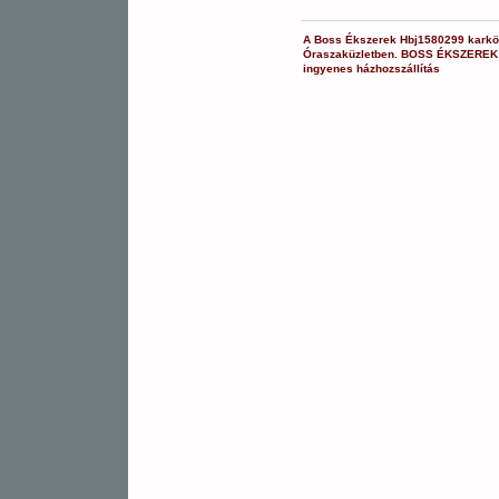
A
Boss Ékszerek
Hbj1580299
karkö
Óraszaküzletben.
BOSS ÉKSZEREK
ingyenes házhozszállítás