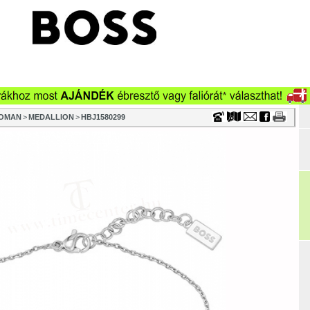
Timecenter
OMAN
>
MEDALLION
>
HBJ1580299