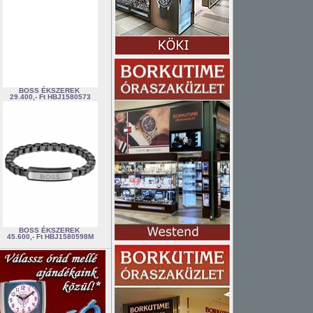
BOSS ÉKSZEREK
29.400,- Ft
HBJ1580573
BOSS ÉKSZEREK
45.600,- Ft
HBJ1580598M