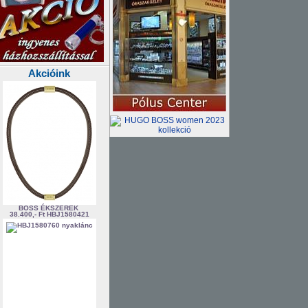
Akcióink
BOSS ÉKSZEREK
38.400,- Ft
HBJ1580421