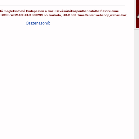
tő
megtekinthető Budapesten a
Köki Bevásárlóközpontban
található Borkutime
BOSS WOMAN
HBJ1580299
női karkötő
,
HBJ1580
TimeCenter webshop
,
webáruház
,
Összehasonlít