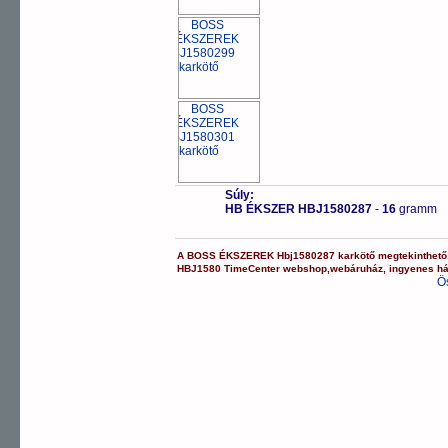
Súly:
HB ÉKSZER HBJ1580287
-
16
gramm
A
BOSS ÉKSZEREK
Hbj1580287
karkötő
megtekinthető
HBJ1580
TimeCenter webshop
,
webáruház
,
ingyenes há
Ö