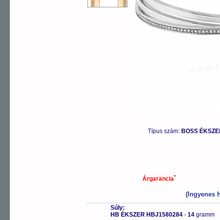
Típus szám:
BOSS ÉKSZER
*
Árgarancia
(Ingyenes h
Súly:
HB ÉKSZER HBJ1580284
-
14
gramm