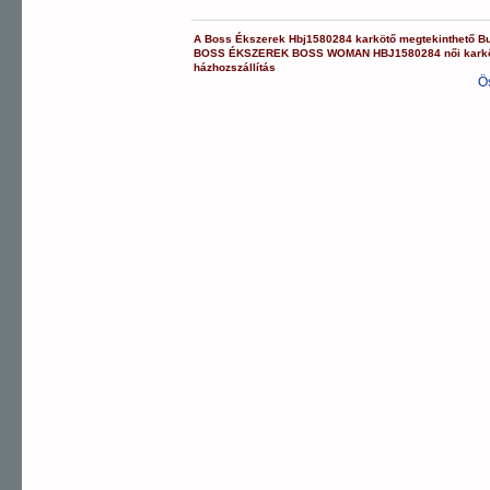
A
Boss Ékszerek
Hbj1580284
karkötő
megtekinthető B
BOSS ÉKSZEREK
BOSS WOMAN
HBJ1580284
női kark
házhozszállítás
Ö