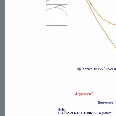
Típus szám:
BOSS ÉKSZERE
*
Árgarancia
(Ingyenes h
Súly:
HB ÉKSZER HBJ1580206
-
4
gramm