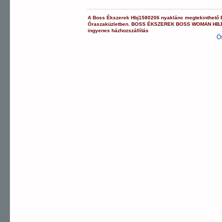
A
Boss Ékszerek
Hbj1580206
nyaklánc
megtekinthető
Óraszaküzletben.
BOSS ÉKSZEREK
BOSS WOMAN
HB
ingyenes házhozszállítás
Ö