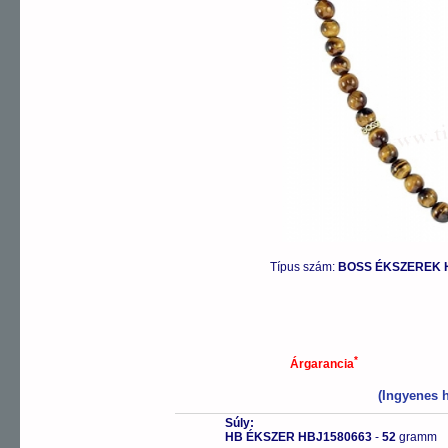
Típus szám:
BOSS ÉKSZEREK H
*
Árgarancia
(Ingyenes h
Súly:
HB ÉKSZER HBJ1580663
-
52
gramm