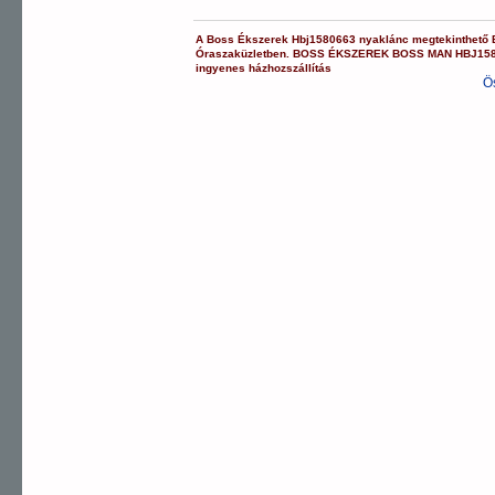
A
Boss Ékszerek
Hbj1580663
nyaklánc
megtekinthető
Óraszaküzletben.
BOSS ÉKSZEREK
BOSS MAN
HBJ15
ingyenes házhozszállítás
Ö