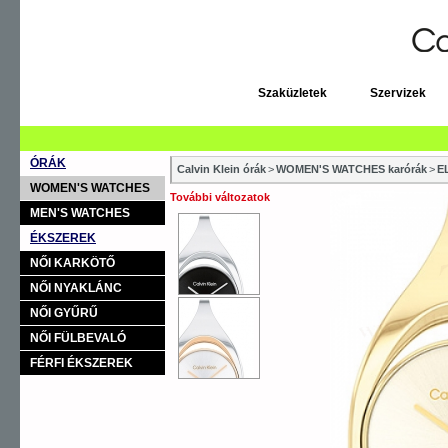
Szaküzletek
Szervizek
ÓRÁK
Calvin Klein órák
>
WOMEN'S WATCHES karórák
>
E
WOMEN'S WATCHES
További változatok
MEN'S WATCHES
ÉKSZEREK
NŐI KARKÖTŐ
NŐI NYAKLÁNC
NŐI GYŰRŰ
NŐI FÜLBEVALÓ
FÉRFI ÉKSZEREK