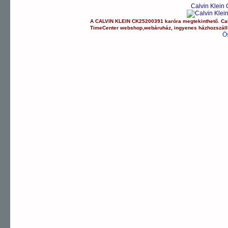
Calvin Klein
A
CALVIN KLEIN
CK25200391
karóra
megtekinthető.
Ca
TimeCenter webshop
,
webáruház
,
ingyenes házhozszáll
Ö