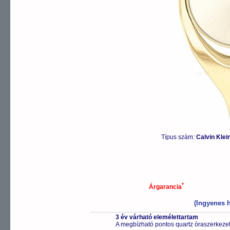
Típus szám:
Calvin Kle
*
Árgarancia
(Ingyenes h
3 év várható elemélettartam
A megbízható pontos quartz óraszerkeze