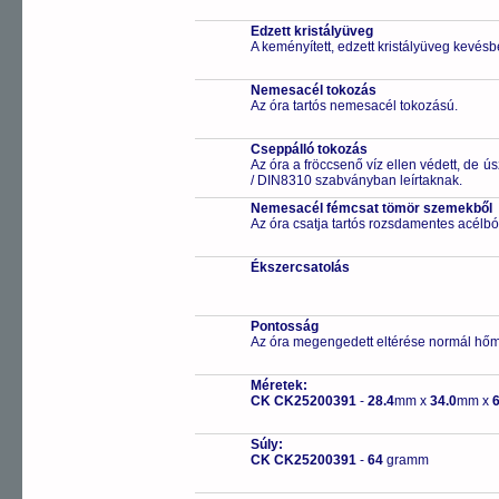
Edzett kristályüveg
A keményített, edzett kristályüveg kevésb
Nemesacél tokozás
Az óra tartós nemesacél tokozású.
Cseppálló tokozás
Az óra a fröccsenő víz ellen védett, de 
/ DIN8310 szabványban leírtaknak.
Nemesacél fémcsat tömör szemekből
Az óra csatja tartós rozsdamentes acélbó
Ékszercsatolás
Pontosság
Az óra megengedett eltérése normál hőm
Méretek:
CK CK25200391
-
28.4
mm x
34.0
mm x
6
Súly:
CK CK25200391
-
64
gramm