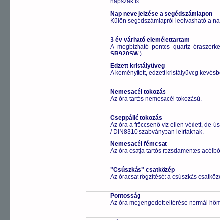
napszak is.
Nap neve jelzése a segédszámlapon
Külön segédszámlapról leolvasható a na
3 év várható elemélettartam
A megbízható pontos quartz óraszerk
SR920SW
).
Edzett kristályüveg
A keményített, edzett kristályüveg kevésb
Nemesacél tokozás
Az óra tartós nemesacél tokozású.
Cseppálló tokozás
Az óra a fröccsenő víz ellen védett, de 
/ DIN8310 szabványban leírtaknak.
Nemesacél fémcsat
Az óra csatja tartós rozsdamentes acélbó
"Csúszkás" csatközép
Az óracsat rögzítését a csúszkás csatközé
Pontosság
Az óra megengedett eltérése normál hőm