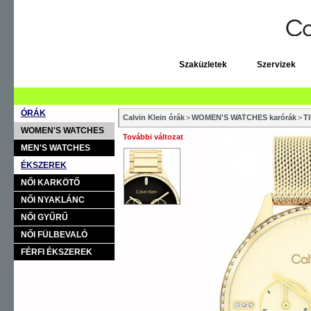
Szaküzletek
Szervizek
ÓRÁK
Calvin Klein órák
>
WOMEN'S WATCHES karórák
>
T
WOMEN'S WATCHES
További változat
MEN'S WATCHES
ÉKSZEREK
NŐI KARKÖTŐ
NŐI NYAKLÁNC
NŐI GYŰRŰ
NŐI FÜLBEVALÓ
FÉRFI ÉKSZEREK