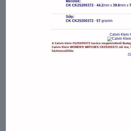
Méretek:
CK CK25200372
-
44.2
mm x
39.6
mm x
7
Súly:
CK CK25200372
-
57
gramm
Calvin Klein
A
Calvin klein
Ck25200372
karóra
megtekinthető Buda
Calvin Klein
WOMEN'S WATCHES
CK25200372
női óra
,
házhozszállítás
Ö