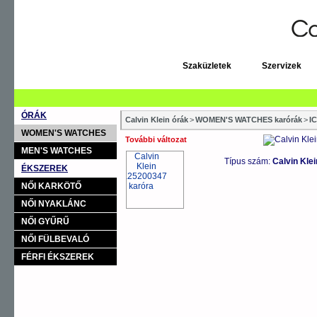
Szaküzletek
Szervizek
ÓRÁK
Calvin Klein órák
>
WOMEN'S WATCHES karórák
>
I
WOMEN'S WATCHES
További változat
MEN'S WATCHES
Típus szám:
Calvin Kle
ÉKSZEREK
NŐI KARKÖTŐ
NŐI NYAKLÁNC
NŐI GYŰRŰ
NŐI FÜLBEVALÓ
FÉRFI ÉKSZEREK