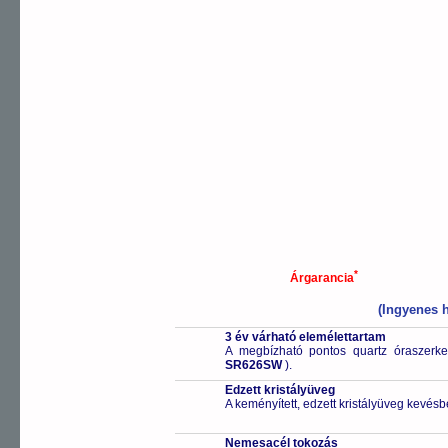
*
Árgarancia
(Ingyenes h
3 év várható elemélettartam
A megbízható pontos quartz óraszerk
SR626SW
).
Edzett kristályüveg
A keményített, edzett kristályüveg kevésb
Nemesacél tokozás