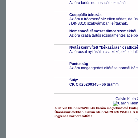
Az óra tartós nemesacél tokozású.
Cseppálló tokozás
Az óra a fröccsenő víz ellen védett, de 
/ DIN8310 szabványban leírtaknak.
Nemesacél fémcsat tömör szemekből
Az óra csatja tartós rozsdamentes acélbó
Nyitáskönnyített "békazáras" csatköz
Az óracsat nyitását a csatközép két old
Pontosság
Az óra megengedett eltérése normál hőm
Súly:
CK CK25200345
-
66
gramm
Calvin Klein
A
Calvin klein
Ck25200345
karóra
megtekinthető Buda
Óraszaküzletekben.
Calvin Klein
WOMEN'S WATCHES
C
ingyenes házhozszállítás
Ö