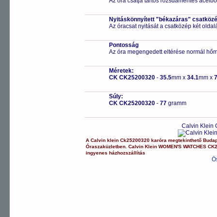
Az óra csatja tartós rozsdamentes acélbó
Nyitáskönnyített "békazáras" csatköz
Az óracsat nyitását a csatközép két old
Pontosság
Az óra megengedett eltérése normál hőm
Méretek:
CK CK25200320
-
35.5
mm x
34.1
mm x
7
Súly:
CK CK25200320
-
77
gramm
Calvin Klein
A
Calvin klein
Ck25200320
karóra
megtekinthető Buda
Óraszaküzletben.
Calvin Klein
WOMEN'S WATCHES
CK
ingyenes házhozszállítás
Ö