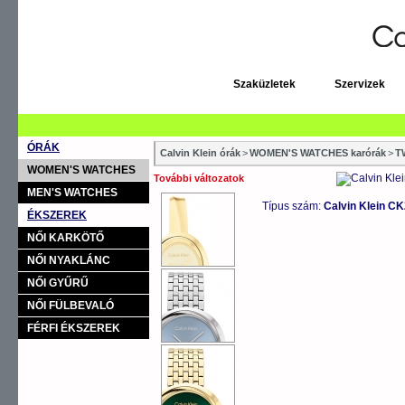
Szaküzletek
Szervizek
ÓRÁK
Calvin Klein órák
>
WOMEN'S WATCHES karórák
>
T
WOMEN'S WATCHES
További változatok
MEN'S WATCHES
Típus szám:
Calvin Klein C
ÉKSZEREK
NŐI KARKÖTŐ
NŐI NYAKLÁNC
NŐI GYŰRŰ
NŐI FÜLBEVALÓ
FÉRFI ÉKSZEREK