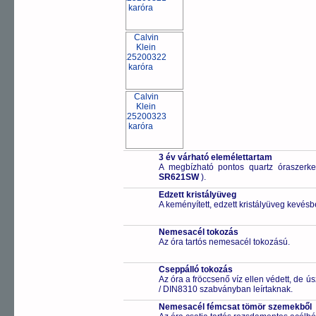
3 év várható elemélettartam
A megbízható pontos quartz óraszerk
SR621SW
).
Edzett kristályüveg
A keményített, edzett kristályüveg kevésb
Nemesacél tokozás
Az óra tartós nemesacél tokozású.
Cseppálló tokozás
Az óra a fröccsenő víz ellen védett, de 
/ DIN8310 szabványban leírtaknak.
Nemesacél fémcsat tömör szemekből