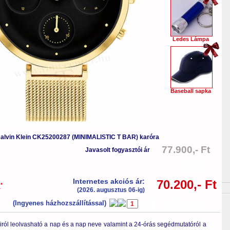
Ledes Lámpa
Baseball sapka
alvin Klein CK25200287 (MINIMALISTIC T BAR) karóra
77.900,- Ft
Javasolt fogyasztói ár
-10%
Internetes akciós ár:
70.200,- Ft
*
a
(2026. augusztus 06-ig)
(Ingyenes házhozszállítással)
db
Kosárba tesz
ról leolvasható a nap és a nap neve valamint a 24-órás segédmutatóról a