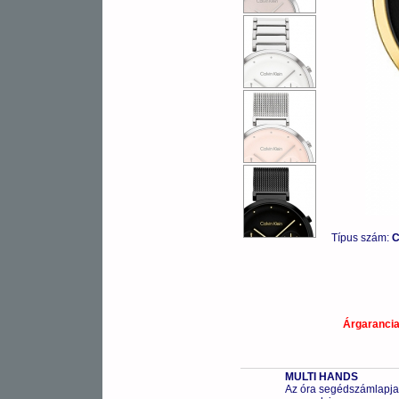
Típus szám:
C
Árgaranci
MULTI HANDS
Az óra segédszámlapjai