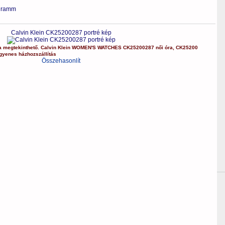
gramm
Calvin Klein CK25200287 portré kép
a
megtekinthető.
Calvin Klein
WOMEN'S WATCHES
CK25200287
női óra
,
CK25200
gyenes házhozszállítás
Összehasonlít