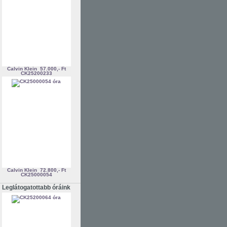
Calvin Klein
57.000,- Ft
CK25200233
Calvin Klein
72.800,- Ft
CK25000054
Leglátogatottabb óráink