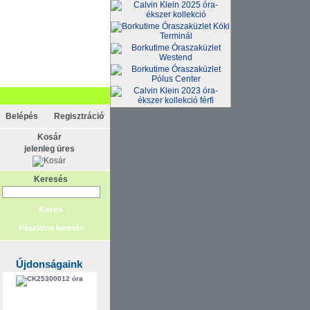
Belépés
Regisztráció
Kosár
jelenleg üres
Keresés
Részletes keresés
Újdonságaink