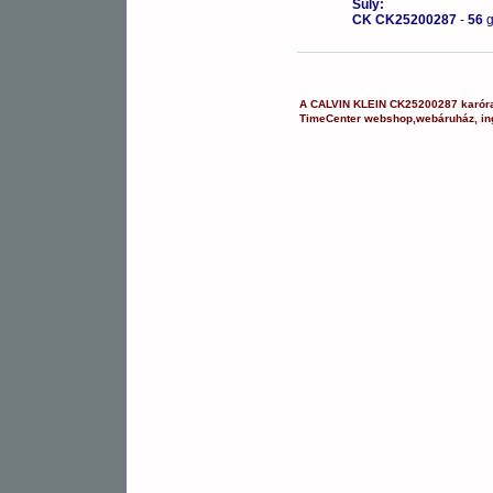
Súly:
CK CK25200287
-
56
A
CALVIN KLEIN
CK25200287
karór
TimeCenter webshop
,
webáruház
,
in