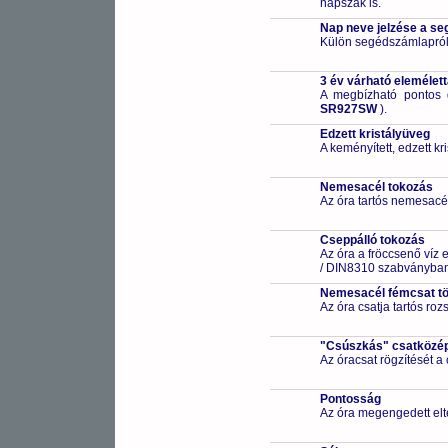
napszak is.
Nap neve jelzése a s
Külön segédszámlapról 
3 év várható elemélet
A megbízható pontos 
SR927SW
).
Edzett kristályüveg
A keményített, edzett k
Nemesacél tokozás
Az óra tartós nemesacé
Cseppálló tokozás
Az óra a fröccsenő víz 
/ DIN8310 szabványban 
Nemesacél fémcsat t
Az óra csatja tartós ro
"Csúszkás" csatközé
Az óracsat rögzítését a
Pontosság
Az óra megengedett elt