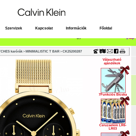
Timecenter
Szervizek
Kapcsolat
Információk
Főoldal
CHES karórák
>
MINIMALISTIC T BAR
>
CK25200287
Választható
ajándékok
7Funkciós Bicska
Ceruzaelem LR6-
LR03