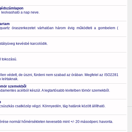
egédszámlapon
leolvasható a nap neve.
tartam
quartz óraszerkezetet várhatóan három évig működteti a gombelem (
ristályüveg kevésbé karcolódik.
l tokozású.
ellen védett, de úszni, fürdeni nem szabad az órában. Megfelel az ISO2281
leírtaknak.
ömör szemekből
zsdamentes acélból készül. A legtartósabb kivitelben tömör szemekből.
p
 csúszkás csatközép végzi. Könnyedén, tág határok között állítható.
érése normál hőmérsékleten kevesebb mint +/- 20 másodperc havonta.