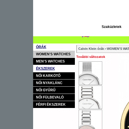
Szaküzletek
ÓRÁK
Calvin Klein órák
>
WOMEN'S WAT
WOMEN'S WATCHES
További változatok
MEN'S WATCHES
ÉKSZEREK
NŐI KARKÖTŐ
NŐI NYAKLÁNC
NŐI GYŰRŰ
NŐI FÜLBEVALÓ
FÉRFI ÉKSZEREK