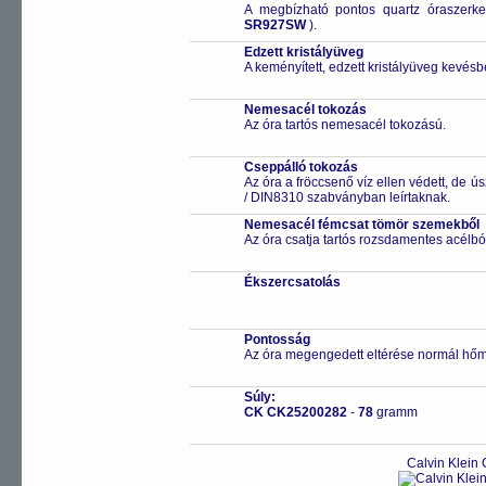
A megbízható pontos quartz óraszerk
SR927SW
).
Edzett kristályüveg
A keményített, edzett kristályüveg kevésb
Nemesacél tokozás
Az óra tartós nemesacél tokozású.
Cseppálló tokozás
Az óra a fröccsenő víz ellen védett, de 
/ DIN8310 szabványban leírtaknak.
Nemesacél fémcsat tömör szemekből
Az óra csatja tartós rozsdamentes acélbó
Ékszercsatolás
Pontosság
Az óra megengedett eltérése normál hőm
Súly:
CK CK25200282
-
78
gramm
Calvin Klein