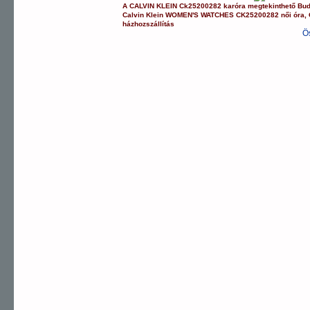
A
CALVIN KLEIN
Ck25200282
karóra
megtekinthető Bu
Calvin Klein
WOMEN'S WATCHES
CK25200282
női óra
,
házhozszállítás
Ö