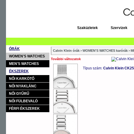
Szaküzletek
Szervizek
ÓRÁK
Calvin Klein órák
>
WOMEN'S WATCHES karórák
>
M
WOMEN'S WATCHES
További változatok
MEN'S WATCHES
Típus szám:
Calvin Klein CK2
ÉKSZEREK
NŐI KARKÖTŐ
NŐI NYAKLÁNC
NŐI GYŰRŰ
NŐI FÜLBEVALÓ
FÉRFI ÉKSZEREK