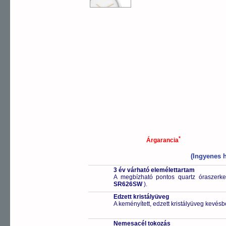
*
Árgarancia
(Ingyenes h
3 év várható elemélettartam
A megbízható pontos quartz óraszerk
SR626SW
).
Edzett kristályüveg
A keményített, edzett kristályüveg kevésb
Nemesacél tokozás