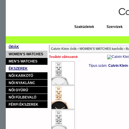
Szaküzletek
Szervizek
ÓRÁK
Calvin Klein órák
>
WOMEN'S WATCHES karórák
>
B
WOMEN'S WATCHES
További változatok
MEN'S WATCHES
Típus szám:
Calvin Klei
ÉKSZEREK
NŐI KARKÖTŐ
NŐI NYAKLÁNC
NŐI GYŰRŰ
NŐI FÜLBEVALÓ
FÉRFI ÉKSZEREK