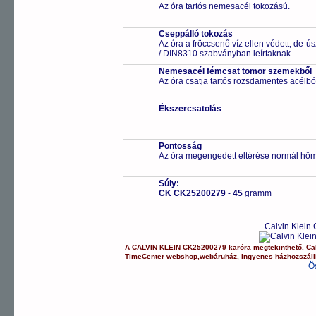
Az óra tartós nemesacél tokozású.
Cseppálló tokozás
Az óra a fröccsenő víz ellen védett, de 
/ DIN8310 szabványban leírtaknak.
Nemesacél fémcsat tömör szemekből
Az óra csatja tartós rozsdamentes acélbó
Ékszercsatolás
Pontosság
Az óra megengedett eltérése normál hőm
Súly:
CK CK25200279
-
45
gramm
Calvin Klein
A
CALVIN KLEIN
CK25200279
karóra
megtekinthető.
Ca
TimeCenter webshop
,
webáruház
,
ingyenes házhozszáll
Ö