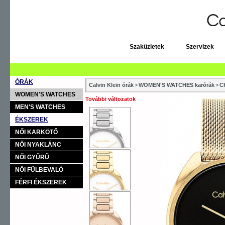
Szaküzletek
Szervizek
ÓRÁK
Calvin Klein órák
>
WOMEN'S WATCHES karórák
>
C
WOMEN'S WATCHES
További változatok
MEN'S WATCHES
ÉKSZEREK
NŐI KARKÖTŐ
NŐI NYAKLÁNC
NŐI GYŰRŰ
NŐI FÜLBEVALÓ
FÉRFI ÉKSZEREK