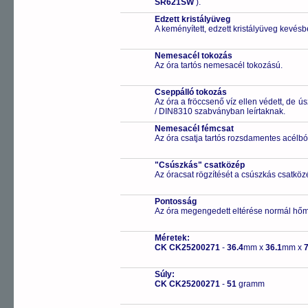
SR621SW
).
Edzett kristályüveg
A keményített, edzett kristályüveg kevésb
Nemesacél tokozás
Az óra tartós nemesacél tokozású.
Cseppálló tokozás
Az óra a fröccsenő víz ellen védett, de 
/ DIN8310 szabványban leírtaknak.
Nemesacél fémcsat
Az óra csatja tartós rozsdamentes acélbó
"Csúszkás" csatközép
Az óracsat rögzítését a csúszkás csatközé
Pontosság
Az óra megengedett eltérése normál hőm
Méretek:
CK CK25200271
-
36.4
mm x
36.1
mm x
Súly:
CK CK25200271
-
51
gramm