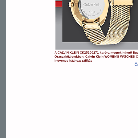
A
CALVIN KLEIN
CK25200271
karóra
megtekinthető Bu
Óraszaküzletekben.
Calvin Klein
WOMEN'S WATCHES
C
ingyenes házhozszállítás
Ö