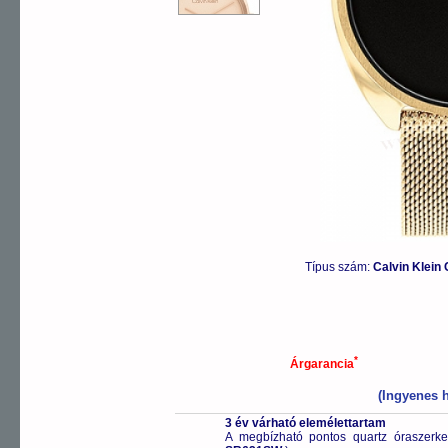
Típus szám:
Calvin Klei
*
Árgarancia
(Ingyenes h
3 év várható elemélettartam
A megbízható pontos quartz óraszerk