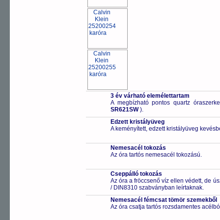
3 év várható elemélettartam
A megbízható pontos quartz óraszerk
SR621SW
).
Edzett kristályüveg
A keményített, edzett kristályüveg kevésb
Nemesacél tokozás
Az óra tartós nemesacél tokozású.
Cseppálló tokozás
Az óra a fröccsenő víz ellen védett, de 
/ DIN8310 szabványban leírtaknak.
Nemesacél fémcsat tömör szemekből
Az óra csatja tartós rozsdamentes acélbó