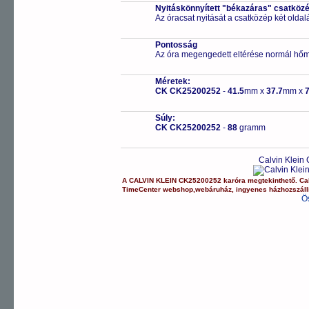
Nyitáskönnyített "békazáras" csatköz
Az óracsat nyitását a csatközép két old
Pontosság
Az óra megengedett eltérése normál hőm
Méretek:
CK CK25200252
-
41.5
mm x
37.7
mm x
7
Súly:
CK CK25200252
-
88
gramm
Calvin Klein
A
CALVIN KLEIN
CK25200252
karóra
megtekinthető.
Ca
TimeCenter webshop
,
webáruház
,
ingyenes házhozszáll
Ö