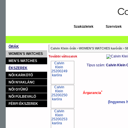
Szaküzletek
Szervizek
ÓRÁK
Calvin Klein órák
>
WOMEN'S WATCHES karórák
>
S
WOMEN'S WATCHES
További változatok
MEN'S WATCHES
Típus szám:
Calvin Klein
ÉKSZEREK
NŐI KARKÖTŐ
NŐI NYAKLÁNC
NŐI GYŰRŰ
*
Árgarancia
NŐI FÜLBEVALÓ
(Ingyenes h
FÉRFI ÉKSZEREK