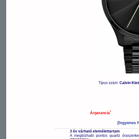
Típus szám:
Calvin Kle
*
Árgarancia
(Ingyenes h
3 év várható elemélettartam
A megbízható pontos quartz óraszerk