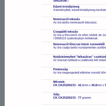
SR626SW
).
Edzett kristályüveg
A keményített, edzett kristályüveg kevésb
Nemesacél tokozás
Az óra tartós nemesacél tokozású.
Cseppálló tokozás
Az óra a fröccsenő víz ellen védett, de 
/ DIN8310 szabványban leírtaknak.
Nemesacél fémcsat tömör szemekből
Az óra csatja tartós rozsdamentes acélbó
Nyitáskönnyített "békazáras" csatköz
Az óracsat nyitását a csatközép két old
Pontosság
Az óra megengedett eltérése normál hőm
Méretek:
CK CK25200233
-
42.1
mm x
36.8
mm x
7
Súly:
CK CK25200233
-
77
gramm