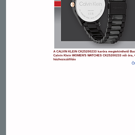
A
CALVIN KLEIN
CK25200233
karóra
megtekinthető Bu
Calvin Klein
WOMEN'S WATCHES
CK25200233
női óra
,
házhozszállítás
Ö