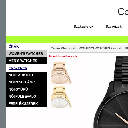
Szaküzletek
Szervizek
ÓRÁK
Calvin Klein órák
>
WOMEN'S WATCHES karórák
>
B
WOMEN'S WATCHES
További változatok
MEN'S WATCHES
ÉKSZEREK
NŐI KARKÖTŐ
NŐI NYAKLÁNC
NŐI GYŰRŰ
NŐI FÜLBEVALÓ
FÉRFI ÉKSZEREK