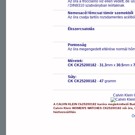
Az óra a fröccsenő víz ellen védett, de 
/ DIN8310 szabványban leírtaknak.
Nemesacél fémcsat tömör szemekből
Az óra csatja tartós rozsdamentes acélbó
Ékszercsatolás
Pontosság
Az óra megengedett eltérése normál hőm
Méretek:
CK CK25200182
-
31.3
mm x
30.5
mm x
7
Súly:
CK CK25200182
-
47
gramm
Calvin Klein
A
CALVIN KLEIN
Ck25200182
karóra
megtekinthető Bu
Calvin Klein
WOMEN'S WATCHES
CK25200182
női óra
,
házhozszállítás
Ö