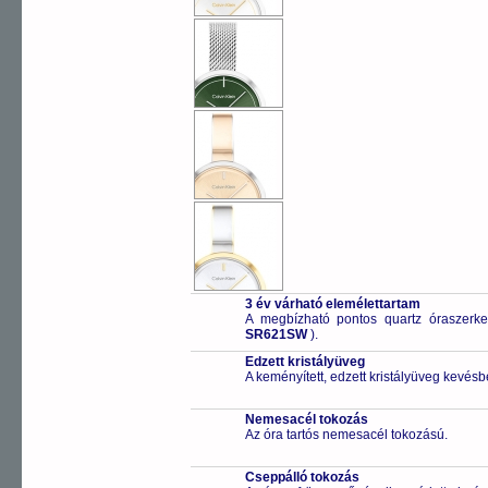
3 év várható elemélettartam
A megbízható pontos quartz óraszerk
SR621SW
).
Edzett kristályüveg
A keményített, edzett kristályüveg kevésb
Nemesacél tokozás
Az óra tartós nemesacél tokozású.
Cseppálló tokozás