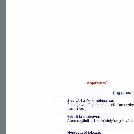
*
Árgarancia
(Ingyenes h
3 év várható elemélettartam
A megbízható pontos quartz óraszerk
SR621SW
).
Edzett kristályüveg
A keményített, edzett kristályüveg kevésb
Nemesacél tokozás