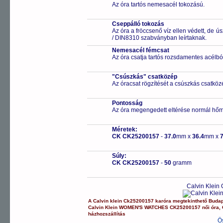
Az óra tartós nemesacél tokozású.
Cseppálló tokozás
Az óra a fröccsenő víz ellen védett, de 
/ DIN8310 szabványban leírtaknak.
Nemesacél fémcsat
Az óra csatja tartós rozsdamentes acélbó
"Csúszkás" csatközép
Az óracsat rögzítését a csúszkás csatközé
Pontosság
Az óra megengedett eltérése normál hőm
Méretek:
CK CK25200157
-
37.0
mm x
36.4
mm x
7
Súly:
CK CK25200157
-
50
gramm
Calvin Klein
A
Calvin klein
Ck25200157
karóra
megtekinthető Buda
Calvin Klein
WOMEN'S WATCHES
CK25200157
női óra
,
házhozszállítás
Ö