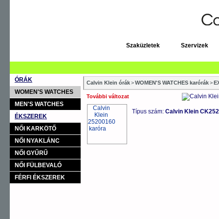
Szaküzletek
Szervizek
ÓRÁK
Calvin Klein órák
>
WOMEN'S WATCHES karórák
>
E
WOMEN'S WATCHES
További változat
MEN'S WATCHES
Típus szám:
Calvin Klein CK2
ÉKSZEREK
NŐI KARKÖTŐ
NŐI NYAKLÁNC
NŐI GYŰRŰ
NŐI FÜLBEVALÓ
FÉRFI ÉKSZEREK