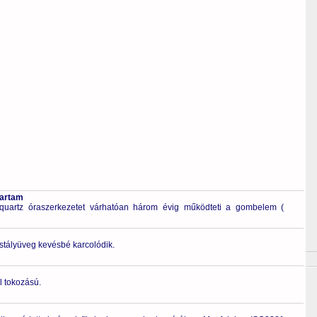
tartam
quartz óraszerkezetet várhatóan három évig működteti a gombelem (
ristályüveg kevésbé karcolódik.
l tokozású.