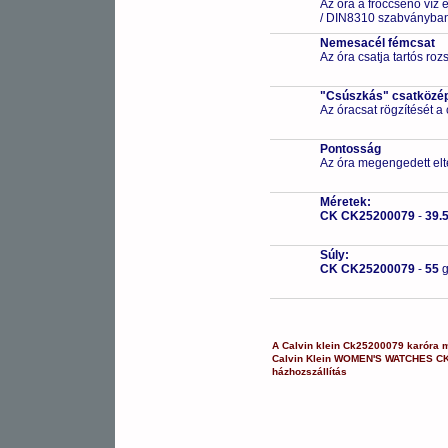
Az óra a fröccsenő víz 
/ DIN8310 szabványban 
Nemesacél fémcsat
Az óra csatja tartós ro
"Csúszkás" csatközé
Az óracsat rögzítését a
Pontosság
Az óra megengedett elt
Méretek:
CK CK25200079
-
39.
Súly:
CK CK25200079
-
55
A
Calvin klein
Ck25200079
karóra
m
Calvin Klein
WOMEN'S WATCHES
C
házhozszállítás