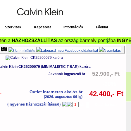
Timecenter
Szervizek
Kapcsolat
Információk
Főoldal
CHES karórák
>
MINIMALISTIC T BAR
>
CK25200079
alvin Klein CK25200079 (MINIMALISTIC T BAR) karóra
52.900,- Ft
Javasolt fogyasztói ár
-20%
Outlet internetes akciós ár
42.400,- Ft
*
a
(2026. augusztus 06-ig)
(Ingyenes házhozszállítással)
db
Kosárba tesz