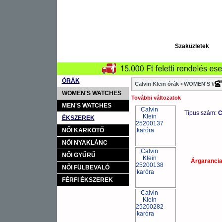
Szaküzletek
ÓRÁK
Calvin Klein órák
>
WOMEN'S WAT
WOMEN'S WATCHES
További változatok
MEN'S WATCHES
Típus szám:
C
ÉKSZEREK
NŐI KARKÖTŐ
NŐI NYAKLÁNC
NŐI GYŰRŰ
Árgaranci
NŐI FÜLBEVALÓ
FÉRFI ÉKSZEREK