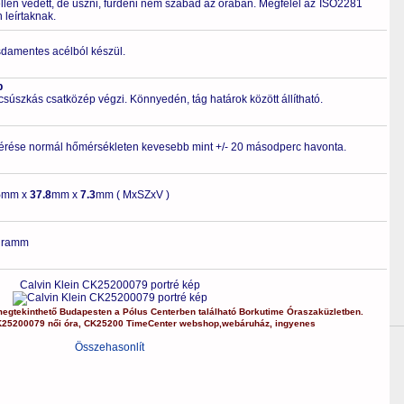
ellen védett, de úszni, fürdeni nem szabad az órában. Megfelel az ISO2281
leírtaknak.
zsdamentes acélból készül.
p
 csúszkás csatközép végzi. Könnyedén, tág határok között állítható.
érése normál hőmérsékleten kevesebb mint +/- 20 másodperc havonta.
5
mm x
37.8
mm x
7.3
mm ( MxSZxV )
gramm
Calvin Klein CK25200079 portré kép
egtekinthető Budapesten a
Pólus Centerben
található Borkutime Óraszaküzletben.
K25200079
női óra
,
CK25200
TimeCenter webshop
,
webáruház
,
ingyenes
Összehasonlít