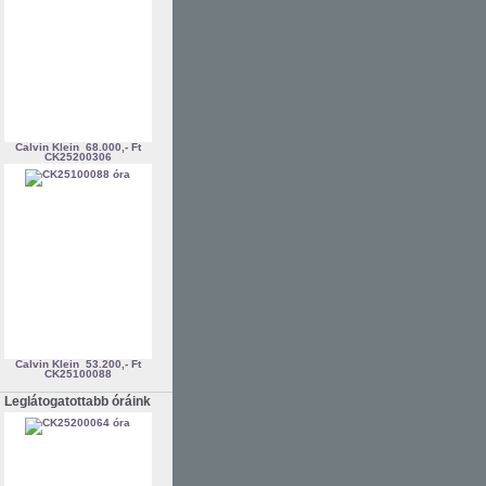
Calvin Klein
68.000,- Ft
CK25200306
Calvin Klein
53.200,- Ft
CK25100088
Leglátogatottabb óráink