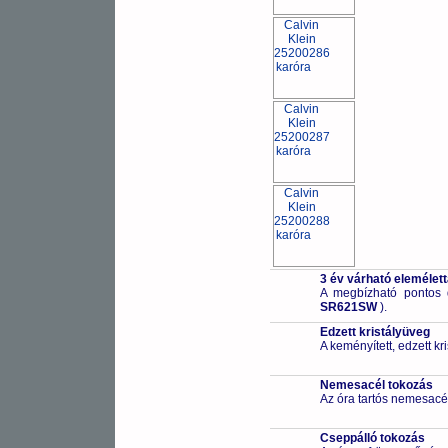
3 év várható elemélet
A megbízható pontos 
SR621SW
).
Edzett kristályüveg
A keményített, edzett k
Nemesacél tokozás
Az óra tartós nemesacé
Cseppálló tokozás