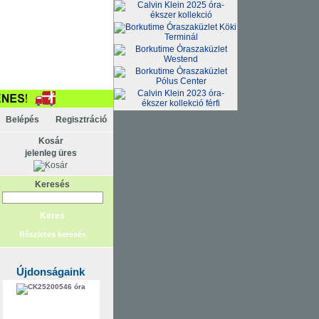
Belépés
Regisztráció
Kosár
jelenleg üres
Keresés
Részletes keresés
Újdonságaink