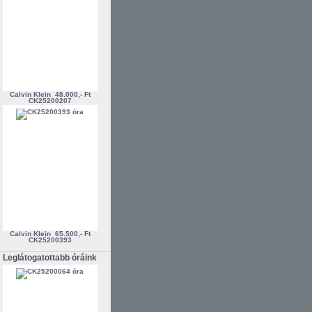
Calvin Klein
48.000,- Ft
CK25200207
Calvin Klein
65.500,- Ft
CK25200393
Leglátogatottabb óráink