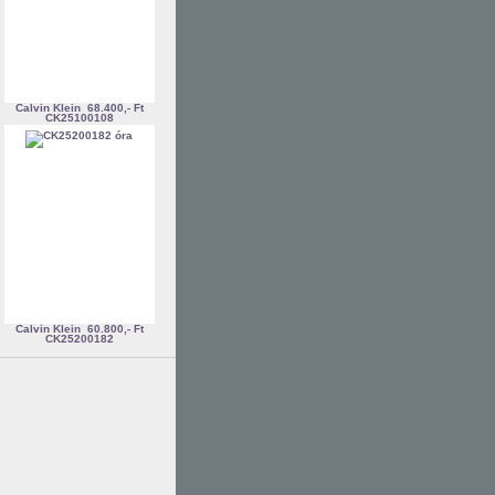
Calvin Klein
68.400,- Ft
CK25100108
Calvin Klein
60.800,- Ft
CK25200182