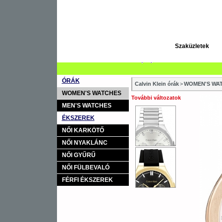
Szaküzletek
ÓRÁK
Calvin Klein órák
>
WOMEN'S WAT
WOMEN'S WATCHES
További változatok
MEN'S WATCHES
ÉKSZEREK
NŐI KARKÖTŐ
NŐI NYAKLÁNC
NŐI GYŰRŰ
NŐI FÜLBEVALÓ
FÉRFI ÉKSZEREK