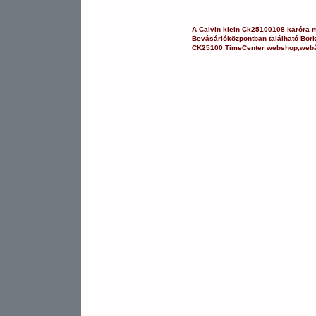
A
Calvin klein
Ck25100108
karóra
m
Bevásárlóközpontban
található Bor
CK25100
TimeCenter webshop
,
web