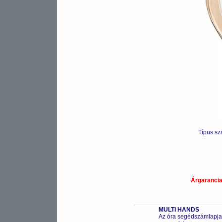
Típus s
Árgaranci
MULTI HANDS
Az óra segédszámlapjai