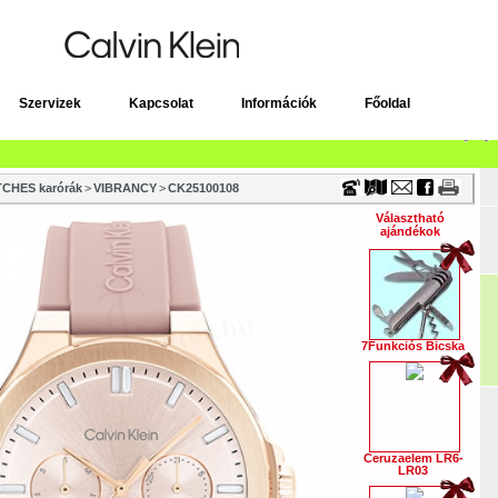
Timecenter
Szervizek
Kapcsolat
Információk
Főoldal
CHES karórák
>
VIBRANCY
>
CK25100108
Választható
ajándékok
7Funkciós Bicska
Ceruzaelem LR6-
LR03