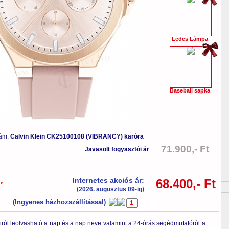
Ledes Lámpa
Baseball sapka
zám:
Calvin Klein CK25100108 (VIBRANCY) karóra
71.900,- Ft
Javasolt fogyasztói ár
-5%
Internetes akciós ár:
68.400,- Ft
*
a
(2026. augusztus 09-ig)
(Ingyenes házhozszállítással)
db
Kosárba tesz
ról leolvasható a nap és a nap neve valamint a 24-órás segédmutatóról a