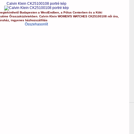
Calvin Klein CK25100108 portré kép
egtekinthető Budapesten a
WestEndben
, a
Pólus Centerben
és a
Köki
kutime Óraszaküzletekben.
Calvin Klein
WOMEN'S WATCHES
CK25100108
női óra
,
áruház
,
ingyenes házhozszállítás
Összehasonlít