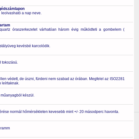
egédszámlapon
leolvasható a nap neve.
tartam
quartz óraszerkezetet várhatóan három évig működteti a gombelem (
ristályüveg kevésbé karcolódik.
l tokozású.
ellen védett, de úszni, fürdeni nem szabad az órában. Megfelel az ISO2281
leírtaknak.
ló műanyagból készül.
érése normál hőmérsékleten kevesebb mint +/- 20 másodperc havonta.
gramm