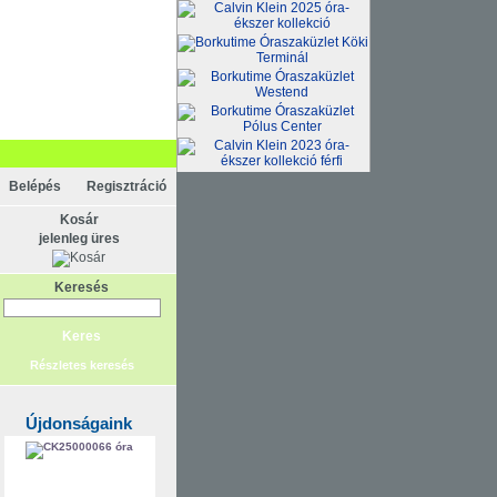
Belépés
Regisztráció
Kosár
jelenleg üres
Keresés
Részletes keresés
Újdonságaink