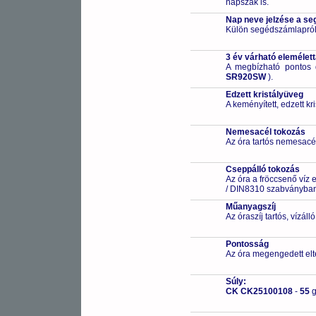
napszak is.
Nap neve jelzése a s
Külön segédszámlapról 
3 év várható elemélet
A megbízható pontos 
SR920SW
).
Edzett kristályüveg
A keményített, edzett k
Nemesacél tokozás
Az óra tartós nemesacé
Cseppálló tokozás
Az óra a fröccsenő víz 
/ DIN8310 szabványban 
Műanyagszíj
Az óraszíj tartós, vízál
Pontosság
Az óra megengedett elt
Súly:
CK CK25100108
-
55