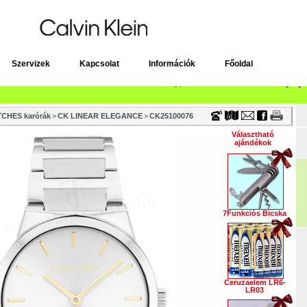
Timecenter
Szervizek
Kapcsolat
Információk
Főoldal
CHES karórák
>
CK LINEAR ELEGANCE
>
CK25100076
Választható
ajándékok
7Funkciós Bicska
Ceruzaelem LR6-
LR03