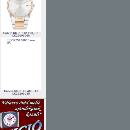
Calvin Klein
112.100,- Ft
CK25000066
Calvin Klein
68.400,- Ft
CK25100035