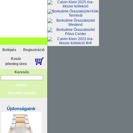
Belépés
Regisztráció
Kosár
jelenleg üres
Keresés
Részletes keresés
Újdonságaink