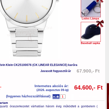
Ledes Lámpa
Baseball sapka
lvin Klein CK25100076 (CK LINEAR ELEGANCE) karóra
67.900,- Ft
Javasolt fogyasztói ár
-5%
Internetes akciós ár:
64.600,- Ft
*
a
(2026. augusztus 09-ig)
(Ingyenes házhozszállítással)
db
Kosárba tesz
tartam
quartz óraszerkezetet várhatóan három évig működteti a gombelem (