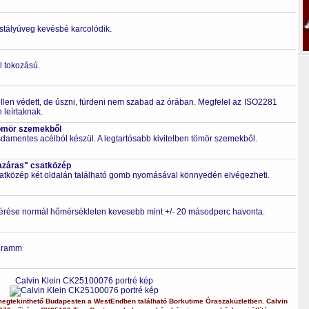
ristályüveg kevésbé karcolódik.
l tokozású.
ellen védett, de úszni, fürdeni nem szabad az órában. Megfelel az ISO2281
leírtaknak.
ömör szemekből
zsdamentes acélból készül. A legtartósabb kivitelben tömör szemekből.
azáras" csatközép
csatközép két oldalán található gomb nyomásával könnyedén elvégezheti.
érése normál hőmérsékleten kevesebb mint +/- 20 másodperc havonta.
gramm
Calvin Klein CK25100076 portré kép
egtekinthető Budapesten a
WestEndben
található Borkutime Óraszaküzletben.
Calvin