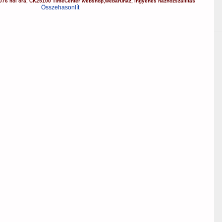
076
női óra
,
CK25100
TimeCenter webshop
,
webáruház
,
ingyenes házhozszállítás
Összehasonlít