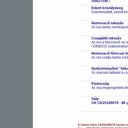
SR621SW
).
Edzett kristályüveg
A keményített, edzett k
Nemesacél tokozás
Az óra tartós nemesacé
Cseppálló tokozás
Az óra a fröccsenő víz 
/ DIN8310 szabványban 
Nemesacél fémcsat t
Az óra csatja tartós ro
Nyitáskönnyített "bék
Az óracsat nyitását a 
Pontosság
Az óra megengedett elt
Súly:
CK CK25100076
-
88
A
Calvin klein
Ck25100076
karóra
m