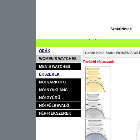
Szaküzletek
ÓRÁK
Calvin Klein órák
>
WOMEN'S WAT
WOMEN'S WATCHES
További változatok
MEN'S WATCHES
ÉKSZEREK
NŐI KARKÖTŐ
NŐI NYAKLÁNC
NŐI GYŰRŰ
NŐI FÜLBEVALÓ
FÉRFI ÉKSZEREK