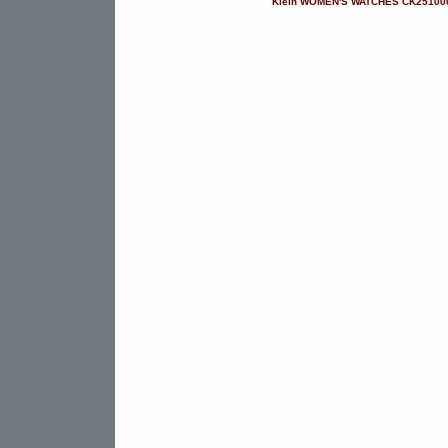
Klein
WOMEN'S WATCHES
CK25100