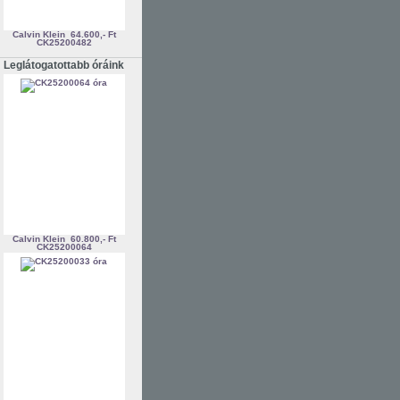
Calvin Klein
64.600,- Ft
CK25200482
Leglátogatottabb óráink
Calvin Klein
60.800,- Ft
CK25200064