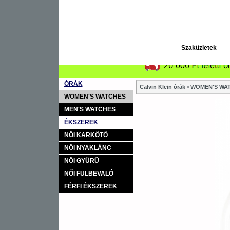
Szaküzletek
ÓRÁK
Calvin Klein órák
>
WOMEN'S WAT
WOMEN'S WATCHES
MEN'S WATCHES
ÉKSZEREK
NŐI KARKÖTŐ
NŐI NYAKLÁNC
NŐI GYŰRŰ
NŐI FÜLBEVALÓ
FÉRFI ÉKSZEREK