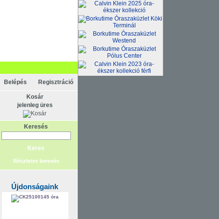
Belépés
Regisztráció
Kosár
jelenleg üres
Keresés
Részletes keresés
Újdonságaink