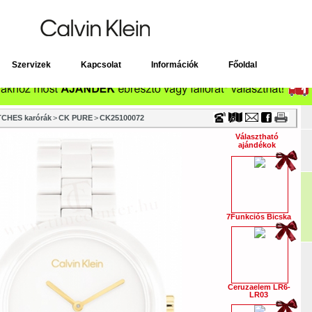
Timecenter
Szervizek
Kapcsolat
Információk
Főoldal
CHES karórák
>
CK PURE
>
CK25100072
Választható
ajándékok
7Funkciós Bicska
Ceruzaelem LR6-
LR03