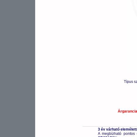
Típus s
Árgaranci
3 év várható elemélet
A megbízható pontos 