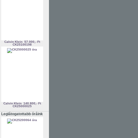
Calvin Klein
57.000,- Ft
CK25100198
Calvin Klein
140.800,- Ft
CK25000025
Leglátogatottabb óráink