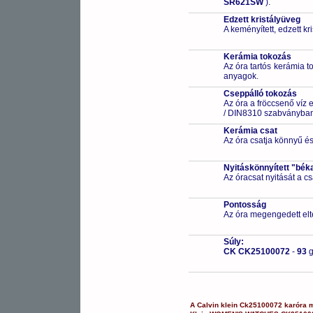
SR621SW
).
Edzett kristályüveg
A keményített, edzett k
Kerámia tokozás
Az óra tartós kerámia 
anyagok.
Cseppálló tokozás
Az óra a fröccsenő víz 
/ DIN8310 szabványban 
Kerámia csat
Az óra csatja könnyű és 
Nyitáskönnyített "bék
Az óracsat nyitását a 
Pontosság
Az óra megengedett elt
Súly:
CK CK25100072
-
93
A
Calvin klein
Ck25100072
karóra
m