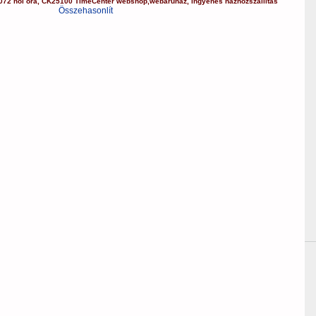
072
női óra
,
CK25100
TimeCenter webshop
,
webáruház
,
ingyenes házhozszállítás
Összehasonlít