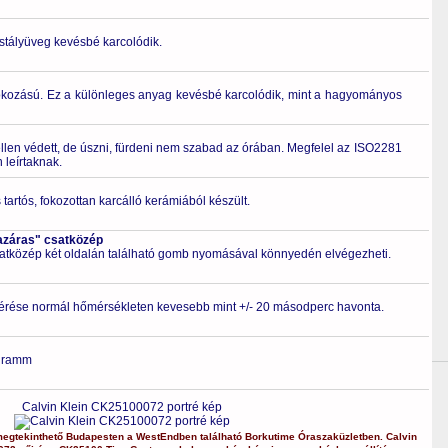
ristályüveg kevésbé karcolódik.
tokozású. Ez a különleges anyag kevésbé karcolódik, mint a hagyományos
ellen védett, de úszni, fürdeni nem szabad az órában. Megfelel az ISO2281
leírtaknak.
tartós, fokozottan karcálló kerámiából készült.
azáras" csatközép
csatközép két oldalán található gomb nyomásával könnyedén elvégezheti.
érése normál hőmérsékleten kevesebb mint +/- 20 másodperc havonta.
gramm
Calvin Klein CK25100072 portré kép
egtekinthető Budapesten a
WestEndben
található Borkutime Óraszaküzletben.
Calvin