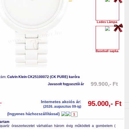
Ledes Lámpa
Baseball sapka
zám:
Calvin Klein CK25100072 (CK PURE) karóra
99.900,- Ft
Javasolt fogyasztói ár
-5%
Internetes akciós ár:
95.000,- Ft
*
a
(2026. augusztus 09-ig)
(Ingyenes házhozszállítással)
db
Kosárba tesz
tartam
quartz óraszerkezetet várhatóan három évig működteti a gombelem (