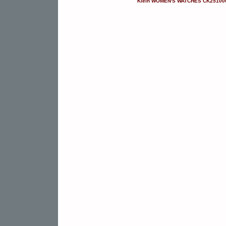
Klein
WOMEN'S WATCHES
CK25100