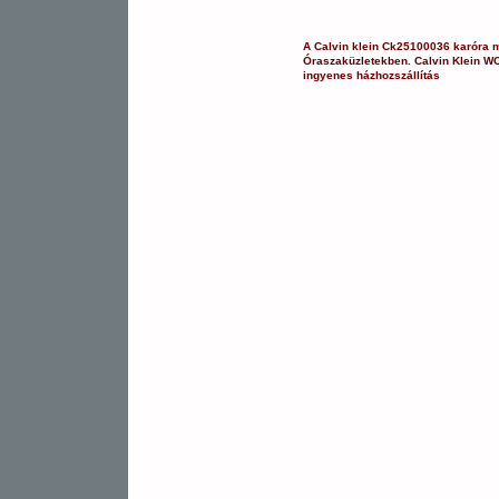
A
Calvin klein
Ck25100036
karóra
m
Óraszaküzletekben.
Calvin Klein
WO
ingyenes házhozszállítás