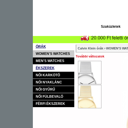
Szaküzletek
ÓRÁK
Calvin Klein órák
>
WOMEN'S WAT
WOMEN'S WATCHES
További változatok
MEN'S WATCHES
ÉKSZEREK
NŐI KARKÖTŐ
NŐI NYAKLÁNC
NŐI GYŰRŰ
NŐI FÜLBEVALÓ
FÉRFI ÉKSZEREK