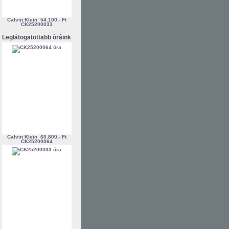
Calvin Klein
54.100,- Ft
CK25200033
Leglátogatottabb óráink
Calvin Klein
60.800,- Ft
CK25200064