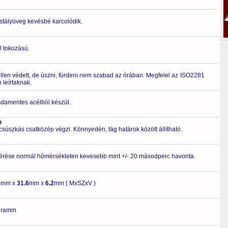
ristályüveg kevésbé karcolódik.
l tokozású.
ellen védett, de úszni, fürdeni nem szabad az órában. Megfelel az ISO2281
leírtaknak.
zsdamentes acélból készül.
p
 csúszkás csatközép végzi. Könnyedén, tág határok között állítható.
érése normál hőmérsékleten kevesebb mint +/- 20 másodperc havonta.
5
mm x
31.6
mm x
6.2
mm ( MxSZxV )
gramm