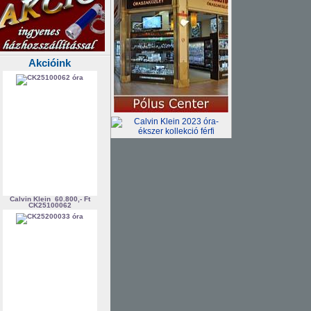
Akcióink
Calvin Klein
60.800,- Ft
CK25100062