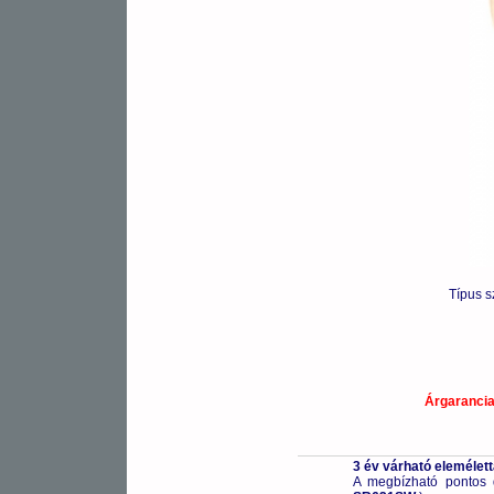
Típus 
Árgaranci
3 év várható elemélet
A megbízható pontos 