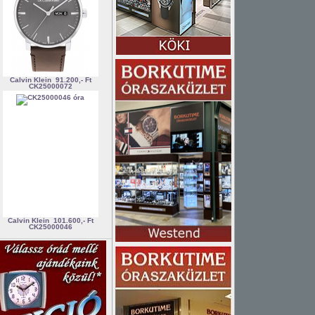
Calvin Klein
91.200,- Ft
CK25000072
Calvin Klein
101.600,- Ft
CK25000046