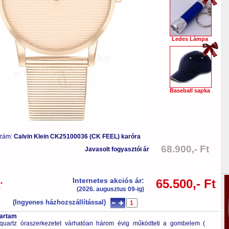
Ledes Lámpa
Baseball sapka
szám:
Calvin Klein CK25100036 (CK FEEL) karóra
68.900,- Ft
Javasolt fogyasztói ár
-5%
Internetes akciós ár:
65.500,- Ft
*
a
(2026. augusztus 09-ig)
(Ingyenes házhozszállítással)
db
Kosárba tesz
tartam
quartz óraszerkezetet várhatóan három évig működteti a gombelem (