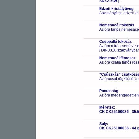
SR621SW
).
Edzett kristályüveg
A keményített, edzett k
Nemesacél tokozás
Az óra tartós nemesacé
Cseppálló tokozás
Az óra a fröccsenő víz 
/ DIN8310 szabványban 
Nemesacél fémcsat
Az óra csatja tartós ro
"Csúszkás" csatközé
Az óracsat rögzítését a
Pontosság
Az óra megengedett elt
Méretek:
CK CK25100036
-
35.
Súly:
CK CK25100036
-
44