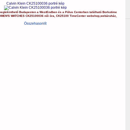
Calvin Klein CK25100036 portré kép
egtekinthető Budapesten a
WestEndben
és a
Pólus Centerben
található Borkutime
MEN'S WATCHES
CK25100036
női óra
,
CK25100
TimeCenter webshop
,
webáruház
,
Összehasonlít