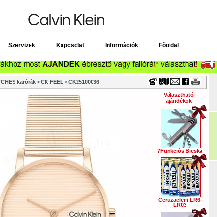
Timecenter
Szervizek
Kapcsolat
Információk
Főoldal
CHES karórák
>
CK FEEL
>
CK25100036
Választható
ajándékok
7Funkciós Bicska
Ceruzaelem LR6-
LR03