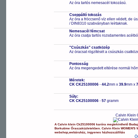
Az óra tartós nemesacél tokozású.
Cseppálló tokozás
Az óra a fröccsenő víz ellen védett, de 
/ DIN8310 szabványban leírtaknak.
Nemesacél fémcsat
Az óra csatja tartós rozsdamentes acélbó
"Csúszkás" csatközép
Az óracsat rögzítését a csúszkás csatközé
Pontosság
Az óra megengedett eltérése normál hőm
Méretek:
CK CK25100006
-
44.2
mm x
39.9
mm x
7
Súly:
CK CK25100006
-
57
gramm
Calvin Klein
A
Calvin klein
Ck25100006
karóra
megtekinthető Buda
Borkutime Óraszaküzletekben.
Calvin Klein
WOMEN'S 
webshop
,
webáruház
,
ingyenes házhozszállítás
Ö