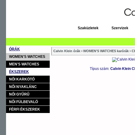
Szaküzletek
Szervizek
ÓRÁK
Calvin Klein órák
>
WOMEN'S WATCHES karórák
>
C
WOMEN'S WATCHES
MEN'S WATCHES
Típus szám:
Calvin Klein 
ÉKSZEREK
NŐI KARKÖTŐ
NŐI NYAKLÁNC
NŐI GYŰRŰ
NŐI FÜLBEVALÓ
FÉRFI ÉKSZEREK