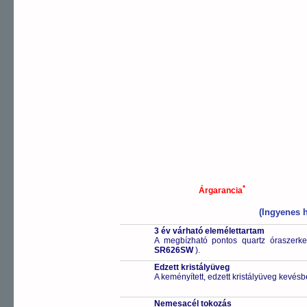
*
Árgarancia
(Ingyenes h
3 év várható elemélettartam
A megbízható pontos quartz óraszerk
SR626SW
).
Edzett kristályüveg
A keményített, edzett kristályüveg kevésb
Nemesacél tokozás