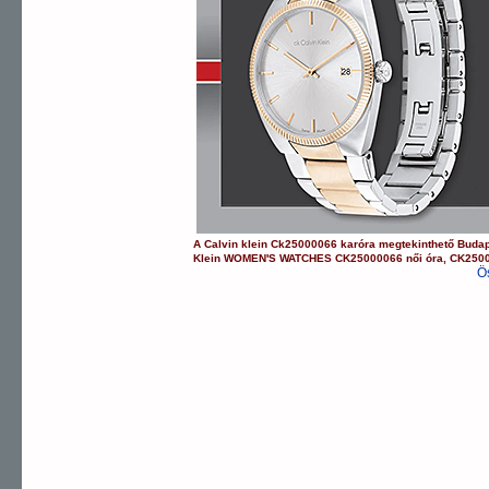
A
Calvin klein
Ck25000066
karóra
megtekinthető Buda
Klein
WOMEN'S WATCHES
CK25000066
női óra
,
CK250
Ö