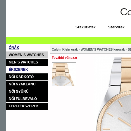
Szaküzletek
Szervizek
ÓRÁK
Calvin Klein órák
>
WOMEN'S WATCHES karórák
>
S
WOMEN'S WATCHES
További változat
MEN'S WATCHES
ÉKSZEREK
NŐI KARKÖTŐ
NŐI NYAKLÁNC
NŐI GYŰRŰ
NŐI FÜLBEVALÓ
FÉRFI ÉKSZEREK