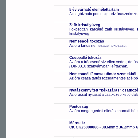
5 év várható elemélettartam
A megbízható pontos quartz óraszerkezet
Zafír kristályüveg
Fokozottan karcálló zafír kristályüveg
kristályüveg.
Nemesacél tokozás
Az óra tartós nemesacél tokozású.
Cseppálló tokozás
Az óra a fröccsenő víz ellen védett, de 
/ DIN8310 szabványban leírtaknak.
Nemesacél fémcsat tömör szemekből
Az óra csatja tartós rozsdamentes acélbó
Nyitáskönnyített "békazáras" csatköz
Az óracsat nyitását a csatközép két old
Pontosság
Az óra megengedett eltérése normál hőm
Méretek:
CK CK25000066
-
38.6
mm x
36.2
mm x
6