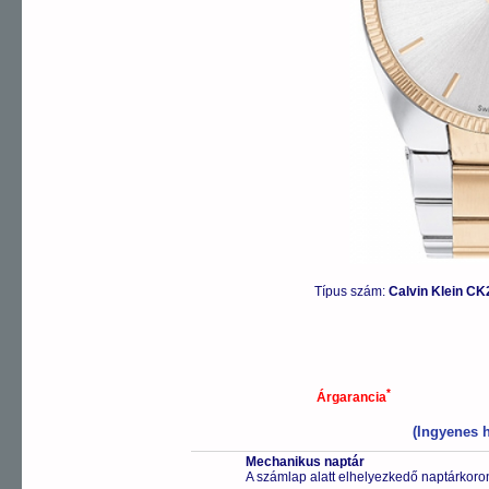
Típus szám:
Calvin Klein C
*
Árgarancia
(Ingyenes h
Mechanikus naptár
A számlap alatt elhelyezkedő naptárkoron