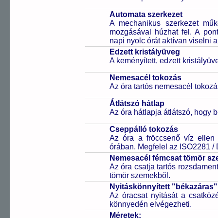
Automata szerkezet
A mechanikus szerkezet műkö
mozgásával húzhat fel. A pon
napi nyolc órát aktívan viselni a
Edzett kristályüveg
A keményített, edzett kristályü
Nemesacél tokozás
Az óra tartós nemesacél tokozá
Átlátszó hátlap
Az óra hátlapja átlátszó, hogy 
Cseppálló tokozás
Az óra a fröccsenő víz ellen
órában. Megfelel az ISO2281 /
Nemesacél fémcsat tömör sz
Az óra csatja tartós rozsdament
tömör szemekből.
Nyitáskönnyített "békazáras
Az óracsat nyitását a csatköz
könnyedén elvégezheti.
Méretek: