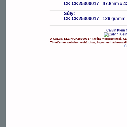
CK CK25300017
-
47.8
mm x
4
Súly:
CK CK25300017
-
126
gramm
Calvin Klein
A
CALVIN KLEIN
CK25300017
karóra
megtekinthető.
Ca
TimeCenter webshop
,
webáruház
,
ingyenes házhozszáll
Ö