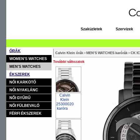
Szaküzletek
Szervizek
ÓRÁK
Calvin Klein órák
>
MEN'S WATCHES karórák
>
CK I
WOMEN'S WATCHES
További változatok
MEN'S WATCHES
ÉKSZEREK
NŐI KARKÖTŐ
NŐI NYAKLÁNC
NŐI GYŰRŰ
NŐI FÜLBEVALÓ
FÉRFI ÉKSZEREK