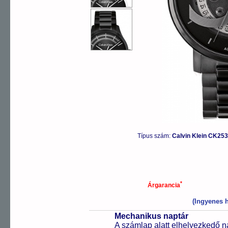
Típus szám:
Calvin Klein CK25
*
Árgarancia
(Ingyenes h
Mechanikus naptár
A számlap alatt elhelyezkedő n