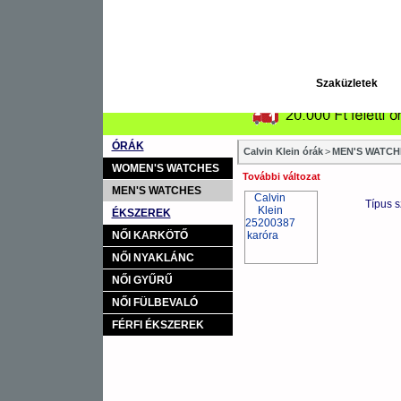
Szaküzletek
ÓRÁK
Calvin Klein órák
>
MEN'S WATCHE
WOMEN'S WATCHES
További változat
MEN'S WATCHES
Típus 
ÉKSZEREK
NŐI KARKÖTŐ
NŐI NYAKLÁNC
NŐI GYŰRŰ
NŐI FÜLBEVALÓ
FÉRFI ÉKSZEREK