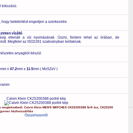
l tokozású.
ó, hogy betekintést engedjen a szerkezetre.
inten vízálló
g ellenáll a víz nyomásának. Úszni, fürdeni lehet az órában, de
nlott. Megfelel az ISO2281 szabványban leírtaknak.
rmészetes anyagból készül.
0
mm x
47.2
mm x
11.5
mm ( MxSZxV )
gramm
Calvin Klein CK25200388 portré kép
a
megtekinthető.
Calvin Klein
MEN'S WATCHES
CK25200388
férfi óra
,
CK25200
gyenes házhozszállítás
Összehasonlít