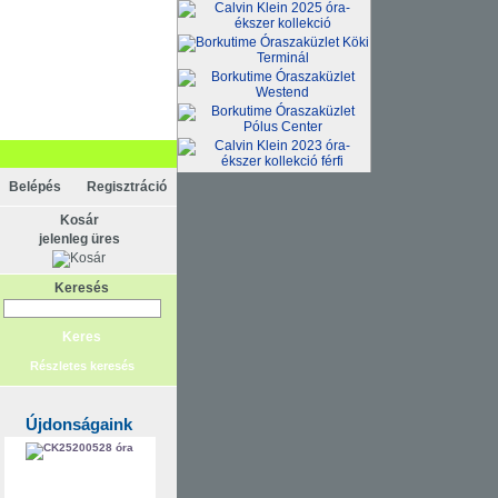
Belépés
Regisztráció
Kosár
jelenleg üres
Keresés
Részletes keresés
Újdonságaink