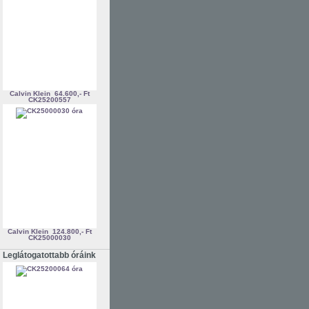
Calvin Klein
64.600,- Ft
CK25200557
Calvin Klein
124.800,- Ft
CK25000030
Leglátogatottabb óráink