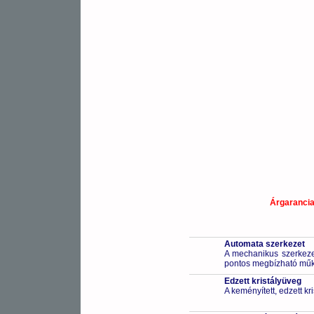
Árgaranci
Automata szerkezet
A mechanikus szerkezet
pontos megbízható működ
Edzett kristályüveg
A keményített, edzett k