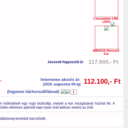
Ceruzaelem LR6-
LR03
MIRAGE ébresztő
óra
117.900,- Ft
Javasolt fogyasztói ár
-5%
Internetes akciós ár:
112.100,- Ft
*
a
(2026. augusztus 09-ig)
(Ingyenes házhozszállítással)
db
Kosárba tesz
 működését egy rugó biztosítja, melyet a kar mozgásával húzhat fel. A
és elérésez ajánlott napi nyolc órát aktívan viselni az órát.
ristályüveg kevésbé karcolódik.