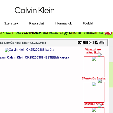
Timecenter
Szervizek
Kapcsolat
Információk
Főoldal
S karórák
>
ESTEEM
>
CK25200388
Választható
ajándékok
szám:
Calvin Klein CK25200388 (ESTEEM) karóra
7Funkciós Bicska
Baseball sapka