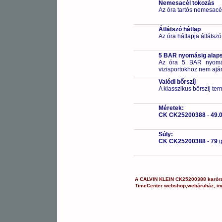
Nemesacél tokozás
Az óra tartós nemesacé
Átlátszó hátlap
Az óra hátlapja átlátsz
5 BAR nyomásig alapsz
Az óra 5 BAR nyomási
vizisportokhoz nem ajá
Valódi bőrszíj
A klasszikus bőrszíj te
Méretek:
CK CK25200388
-
49.
Súly:
CK CK25200388
-
79
A
CALVIN KLEIN
CK25200388
karór
TimeCenter webshop
,
webáruház
,
in