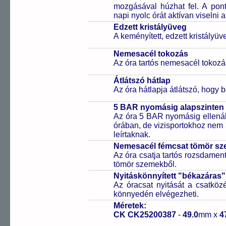
mozgásával húzhat fel. A pon
napi nyolc órát aktívan viselni a
Edzett kristályüveg
A keményített, edzett kristályü
Nemesacél tokozás
Az óra tartós nemesacél tokozá
Átlátszó hátlap
Az óra hátlapja átlátszó, hogy 
5 BAR nyomásig alapszinten 
Az óra 5 BAR nyomásig ellenáll
órában, de vizisportokhoz nem
leírtaknak.
Nemesacél fémcsat tömör sz
Az óra csatja tartós rozsdament
tömör szemekből.
Nyitáskönnyített "békazáras
Az óracsat nyitását a csatköz
könnyedén elvégezheti.
Méretek:
CK CK25200387
-
49.0
mm x
4