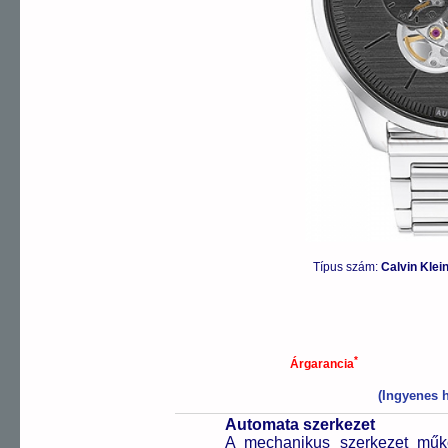
Típus szám:
Calvin Kle
*
Árgarancia
(Ingyenes h
Automata szerkezet
A mechanikus szerkezet műkö