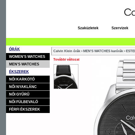
Szaküzletek
Szervizek
ÓRÁK
Calvin Klein órák
>
MEN'S WATCHES karórák
>
ESTE
WOMEN'S WATCHES
További változat
MEN'S WATCHES
ÉKSZEREK
NŐI KARKÖTŐ
NŐI NYAKLÁNC
NŐI GYŰRŰ
NŐI FÜLBEVALÓ
FÉRFI ÉKSZEREK