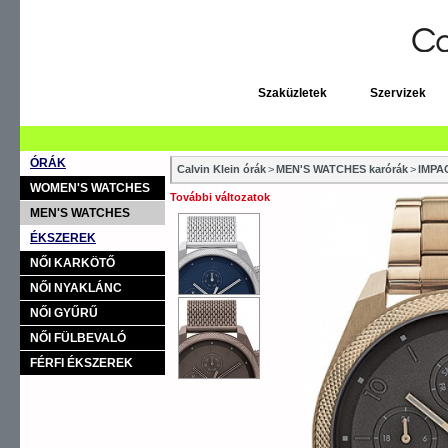
Szaküzletek
Szervizek
ÓRÁK
Calvin Klein órák
>
MEN'S WATCHES karórák
>
IMPA
WOMEN'S WATCHES
További változatok
MEN'S WATCHES
ÉKSZEREK
NŐI KARKÖTŐ
NŐI NYAKLÁNC
NŐI GYŰRŰ
NŐI FÜLBEVALÓ
FÉRFI ÉKSZEREK