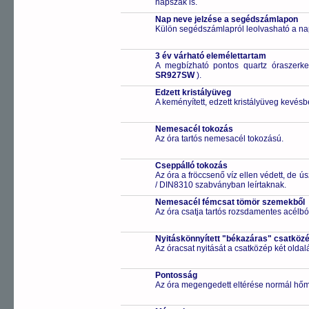
napszak is.
Nap neve jelzése a segédszámlapon
Külön segédszámlapról leolvasható a na
3 év várható elemélettartam
A megbízható pontos quartz óraszerk
SR927SW
).
Edzett kristályüveg
A keményített, edzett kristályüveg kevésb
Nemesacél tokozás
Az óra tartós nemesacél tokozású.
Cseppálló tokozás
Az óra a fröccsenő víz ellen védett, de 
/ DIN8310 szabványban leírtaknak.
Nemesacél fémcsat tömör szemekből
Az óra csatja tartós rozsdamentes acélbó
Nyitáskönnyített "békazáras" csatköz
Az óracsat nyitását a csatközép két old
Pontosság
Az óra megengedett eltérése normál hőm