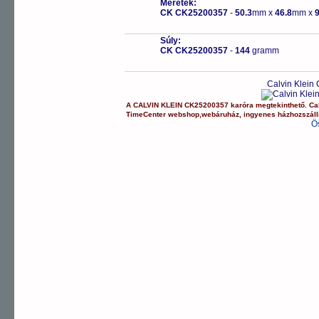
Méretek:
CK CK25200357
-
50.3
mm x
46.8
mm x
9
Súly:
CK CK25200357
-
144
gramm
Calvin Klein
A
CALVIN KLEIN
CK25200357
karóra
megtekinthető.
Ca
TimeCenter webshop
,
webáruház
,
ingyenes házhozszáll
Ö