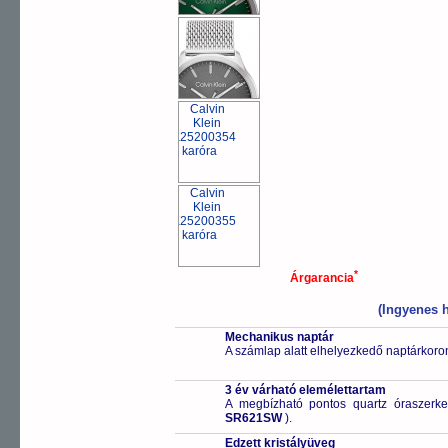
*
Árgarancia
(Ingyenes h
Mechanikus naptár
A számlap alatt elhelyezkedő naptárkoron
3 év várható elemélettartam
A megbízható pontos quartz óraszerk
SR621SW
).
Edzett kristályüveg