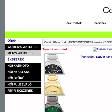
Szaküzletek
Szervizek
ÓRÁK
Calvin Klein órák
>
MEN'S WATCHES karórák
>
DEFI
WOMEN'S WATCHES
További változatok
MEN'S WATCHES
Típus szám:
Calvin Kle
ÉKSZEREK
NŐI KARKÖTŐ
NŐI NYAKLÁNC
NŐI GYŰRŰ
NŐI FÜLBEVALÓ
FÉRFI ÉKSZEREK