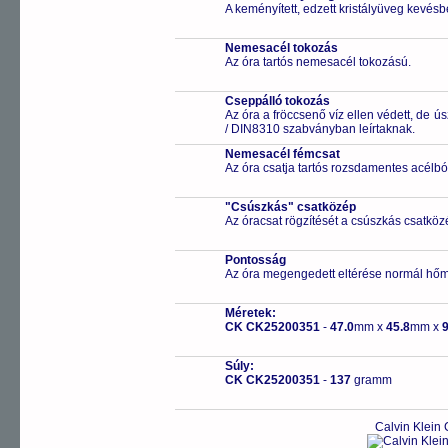
A keményített, edzett kristályüveg kevésb
Nemesacél tokozás
Az óra tartós nemesacél tokozású.
Cseppálló tokozás
Az óra a fröccsenő víz ellen védett, de 
/ DIN8310 szabványban leírtaknak.
Nemesacél fémcsat
Az óra csatja tartós rozsdamentes acélbó
"Csúszkás" csatközép
Az óracsat rögzítését a csúszkás csatközé
Pontosság
Az óra megengedett eltérése normál hőm
Méretek:
CK CK25200351
-
47.0
mm x
45.8
mm x
9
Súly:
CK CK25200351
-
137
gramm
Calvin Klein