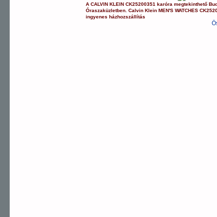
A
CALVIN KLEIN
CK25200351
karóra
megtekinthető Bu
Óraszaküzletben.
Calvin Klein
MEN'S WATCHES
CK252
ingyenes házhozszállítás
Ö