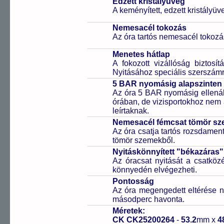
Edzett kristályüveg
A keményített, edzett kristályü
Nemesacél tokozás
Az óra tartós nemesacél tokozá
Menetes hátlap
A fokozott vizállóság biztosí
Nyitásához speciális szerszám
5 BAR nyomásig alapszinten 
Az óra 5 BAR nyomásig ellenáll
órában, de vizisportokhoz nem
leírtaknak.
Nemesacél fémcsat tömör sz
Az óra csatja tartós rozsdament
tömör szemekből.
Nyitáskönnyített "békazáras
Az óracsat nyitását a csatköz
könnyedén elvégezheti.
Pontosság
Az óra megengedett eltérése n
másodperc havonta.
Méretek:
CK CK25200264
-
53.2
mm x
4