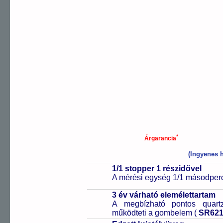
*
Árgarancia
(Ingyenes h
1/1 stopper 1 részidővel
A mérési egység 1/1 másodperc
3 év várható elemélettartam
A megbízható pontos quartz
működteti a gombelem (
SR62