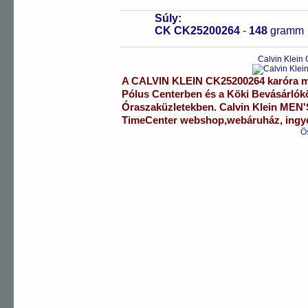
Súly:
CK CK25200264
-
148
gramm
Calvin Klein
A
CALVIN KLEIN
CK25200264
karóra
m
Pólus Centerben
és a
Köki Bevásárló
Óraszaküzletekben.
Calvin Klein
MEN'
TimeCenter webshop
,
webáruház
,
ingy
Ö