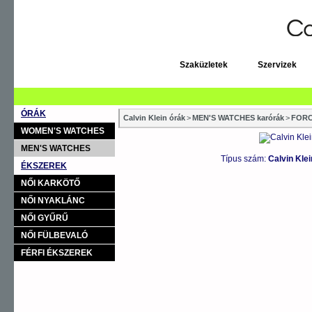
Szaküzletek
Szervizek
ÓRÁK
Calvin Klein órák
>
MEN'S WATCHES karórák
>
FOR
WOMEN'S WATCHES
MEN'S WATCHES
Típus szám:
Calvin Kle
ÉKSZEREK
NŐI KARKÖTŐ
NŐI NYAKLÁNC
NŐI GYŰRŰ
NŐI FÜLBEVALÓ
FÉRFI ÉKSZEREK