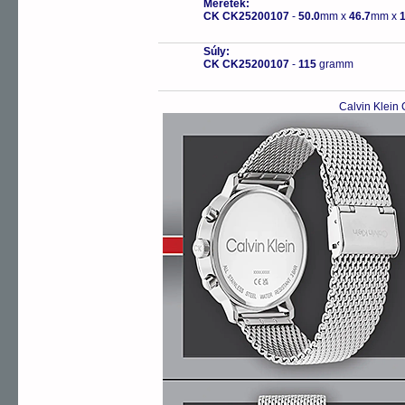
Méretek:
CK CK25200107
-
50.0
mm x
46.7
mm x
1
Súly:
CK CK25200107
-
115
gramm
Calvin Klein