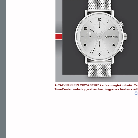
A
CALVIN KLEIN
CK25200107
karóra
megtekinthető.
Ca
TimeCenter webshop
,
webáruház
,
ingyenes házhozszáll
Ö