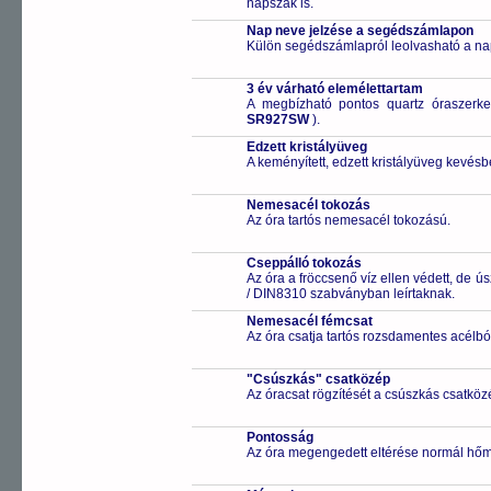
napszak is.
Nap neve jelzése a segédszámlapon
Külön segédszámlapról leolvasható a na
3 év várható elemélettartam
A megbízható pontos quartz óraszerk
SR927SW
).
Edzett kristályüveg
A keményített, edzett kristályüveg kevésb
Nemesacél tokozás
Az óra tartós nemesacél tokozású.
Cseppálló tokozás
Az óra a fröccsenő víz ellen védett, de 
/ DIN8310 szabványban leírtaknak.
Nemesacél fémcsat
Az óra csatja tartós rozsdamentes acélbó
"Csúszkás" csatközép
Az óracsat rögzítését a csúszkás csatközé
Pontosság
Az óra megengedett eltérése normál hőm