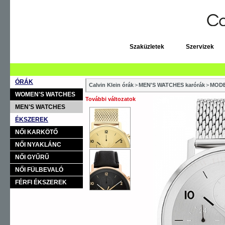
Szaküzletek
Szervizek
ÓRÁK
Calvin Klein órák
>
MEN'S WATCHES karórák
>
MODE
WOMEN'S WATCHES
További változatok
MEN'S WATCHES
ÉKSZEREK
NŐI KARKÖTŐ
NŐI NYAKLÁNC
NŐI GYŰRŰ
NŐI FÜLBEVALÓ
FÉRFI ÉKSZEREK