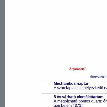
*
Árgarancia
(Ingyenes h
Mechanikus naptár
A számlap alatt elhelyezkedő n
5 év várható elemélettartam
A megbízható pontos quartz ór
gombelem (
371
).