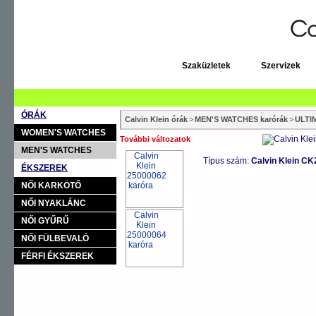
Szaküzletek
Szervizek
ÓRÁK
Calvin Klein órák
>
MEN'S WATCHES karórák
>
ULTI
WOMEN'S WATCHES
További változatok
MEN'S WATCHES
Típus szám:
Calvin Klein C
ÉKSZEREK
NŐI KARKÖTŐ
NŐI NYAKLÁNC
NŐI GYŰRŰ
NŐI FÜLBEVALÓ
FÉRFI ÉKSZEREK