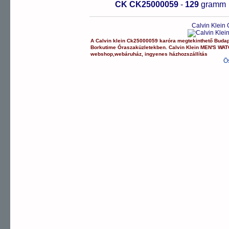
CK CK25000059
-
129
gramm
Calvin Klein
A
Calvin klein
Ck25000059
karóra
megtekinthető Buda
Borkutime Óraszaküzletekben.
Calvin Klein
MEN'S WA
webshop
,
webáruház
,
ingyenes házhozszállítás
Ö