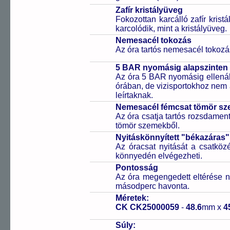
Zafír kristályüveg
Fokozottan karcálló zafír kris
karcolódik, mint a kristályüveg.
Nemesacél tokozás
Az óra tartós nemesacél tokozá
5 BAR nyomásig alapszinten 
Az óra 5 BAR nyomásig ellenáll
órában, de vizisportokhoz nem
leírtaknak.
Nemesacél fémcsat tömör sz
Az óra csatja tartós rozsdament
tömör szemekből.
Nyitáskönnyített "békazáras
Az óracsat nyitását a csatköz
könnyedén elvégezheti.
Pontosság
Az óra megengedett eltérése n
másodperc havonta.
Méretek:
CK CK25000059
-
48.6
mm x
4
Súly: