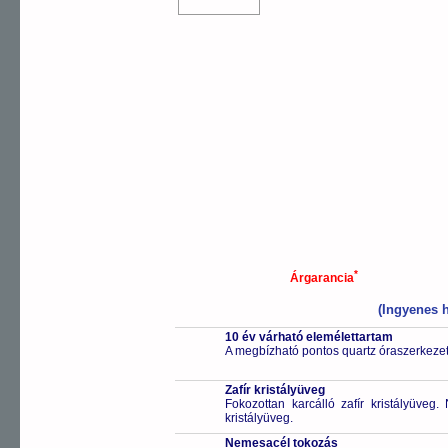
*
Árgarancia
(Ingyenes h
10 év várható elemélettartam
A megbízható pontos quartz óraszerkezet
Zafír kristályüveg
Fokozottan karcálló zafír kristályüveg
kristályüveg.
Nemesacél tokozás