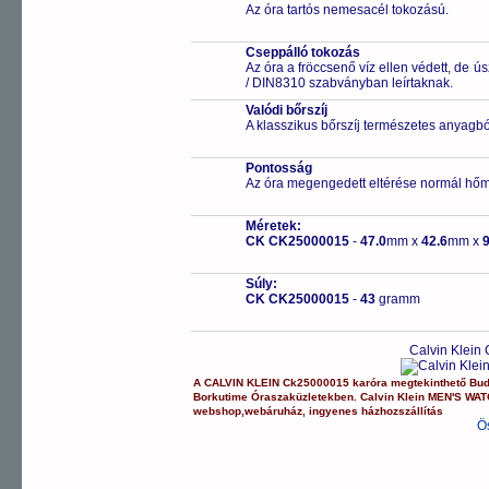
Az óra tartós nemesacél tokozású.
Cseppálló tokozás
Az óra a fröccsenő víz ellen védett, de 
/ DIN8310 szabványban leírtaknak.
Valódi bőrszíj
A klasszikus bőrszíj természetes anyagbó
Pontosság
Az óra megengedett eltérése normál hőm
Méretek:
CK CK25000015
-
47.0
mm x
42.6
mm x
9
Súly:
CK CK25000015
-
43
gramm
Calvin Klein
A
CALVIN KLEIN
Ck25000015
karóra
megtekinthető Bu
Borkutime Óraszaküzletekben.
Calvin Klein
MEN'S WA
webshop
,
webáruház
,
ingyenes házhozszállítás
Ö