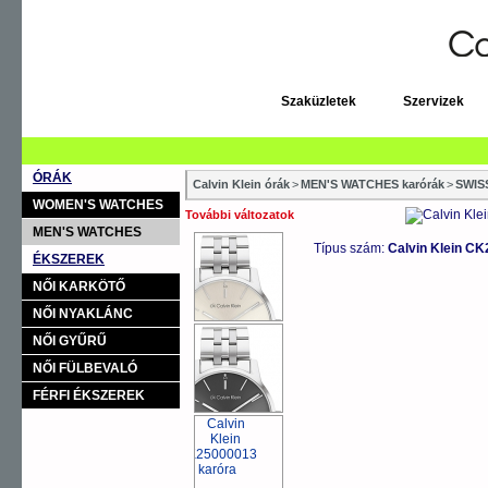
Szaküzletek
Szervizek
ÓRÁK
Calvin Klein órák
>
MEN'S WATCHES karórák
>
SWIS
WOMEN'S WATCHES
További változatok
MEN'S WATCHES
Típus szám:
Calvin Klein C
ÉKSZEREK
NŐI KARKÖTŐ
NŐI NYAKLÁNC
NŐI GYŰRŰ
NŐI FÜLBEVALÓ
FÉRFI ÉKSZEREK